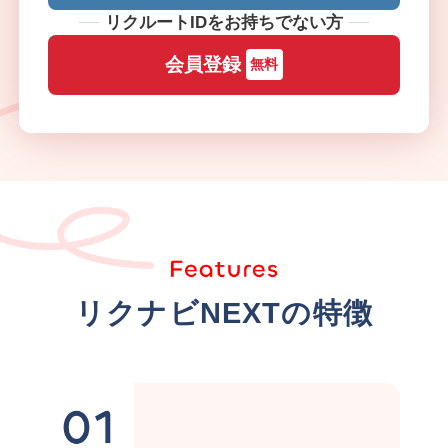
リクルートIDをお持ちでない方
会員登録
無料
リクナビNEXTの特徴