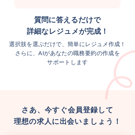
質問に答えるだけで
詳細なレジュメが完成！
選択肢を選ぶだけで、簡単にレジュメ作成！
さらに、AIがあなたの職務要約の作成を
サポートします
さあ、今すぐ会員登録して
理想の求人に出会いましょう！