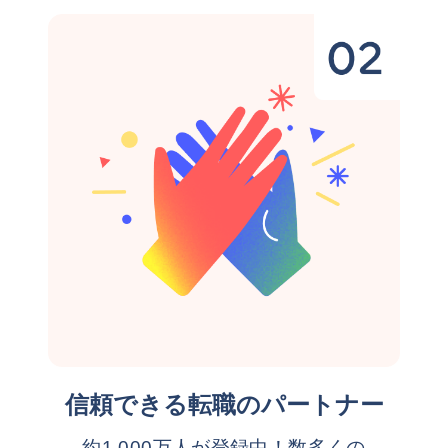
信頼できる転職のパートナー
約1,000万人が登録中！数多くの