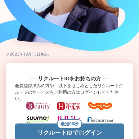
リクルートIDをお持ちの方
会員登録済みの方や、以下をはじめとしたリクルートグ
ループのサービスをご利用の方はログインしてくださ
い。
最短90秒
リクルートIDでログイン