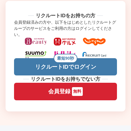
リクルートIDをお持ちの方
会員登録済みの方や、以下をはじめとしたリクルートグ
ループのサービスをご利用の方はログインしてくださ
い。
最短90秒
リクルートIDでログイン
リクルートIDをお持ちでない方
会員登録
無料