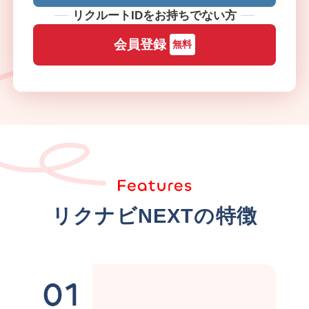
リクルートIDをお持ちでない方
会員登録
無料
リクナビNEXTの特徴