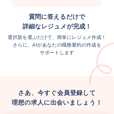
質問に答えるだけで
詳細なレジュメが完成！
選択肢を選ぶだけで、簡単にレジュメ作成！
さらに、AIがあなたの職務要約の作成を
サポートします
さあ、今すぐ会員登録して
理想の求人に出会いましょう！