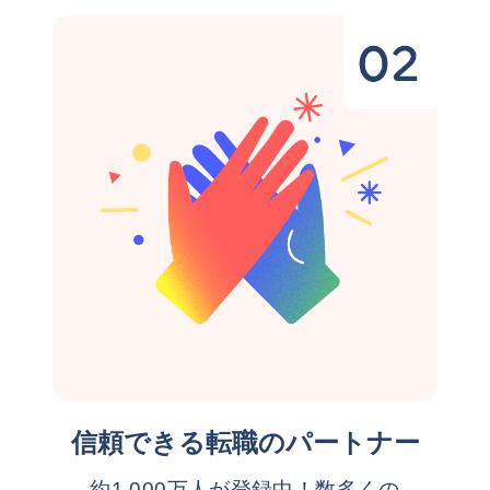
信頼できる転職のパートナー
約1,000万人が登録中！数多くの