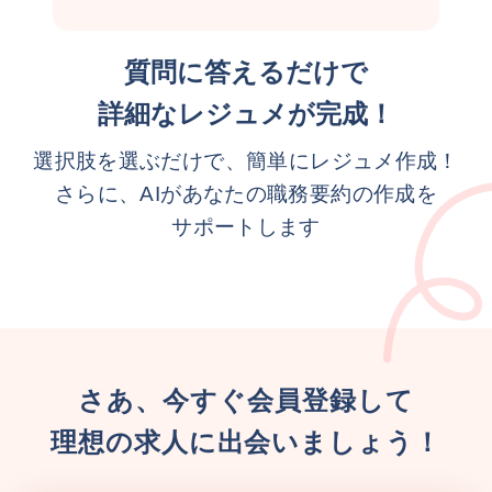
質問に答えるだけで
詳細なレジュメが完成！
選択肢を選ぶだけで、簡単にレジュメ作成！
さらに、AIがあなたの職務要約の作成を
サポートします
さあ、今すぐ会員登録して
理想の求人に出会いましょう！