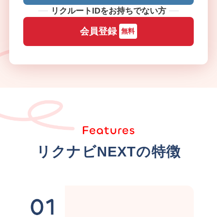
リクルートIDをお持ちでない方
会員登録
無料
リクナビNEXTの特徴