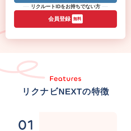
リクルートIDをお持ちでない方
会員登録
無料
リクナビNEXTの特徴