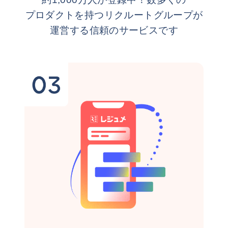
プロダクトを持つリクルートグループが
運営する信頼のサービスです