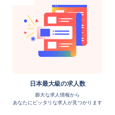
日本最大級の求人数
膨大な求人情報から
あなたにピッタリな求人が見つかります