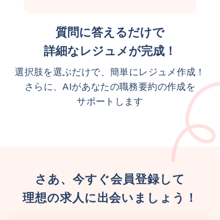
質問に答えるだけで
詳細なレジュメが完成！
選択肢を選ぶだけで、簡単にレジュメ作成！
さらに、AIがあなたの職務要約の作成を
サポートします
さあ、今すぐ会員登録して
理想の求人に出会いましょう！