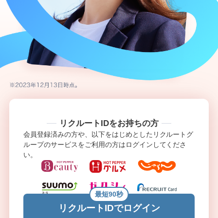
リクルートIDをお持ちの方
会員登録済みの方や、以下をはじめとしたリクルートグ
ループのサービスをご利用の方はログインしてくださ
い。
最短90秒
リクルートIDでログイン