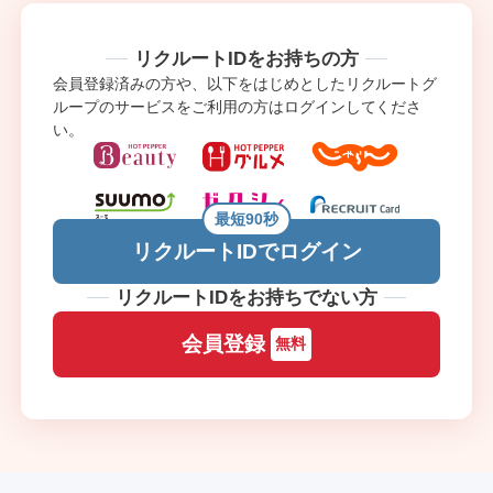
リクルートIDをお持ちの方
会員登録済みの方や、以下をはじめとしたリクルートグ
ループのサービスをご利用の方はログインしてくださ
い。
最短90秒
リクルートIDでログイン
リクルートIDをお持ちでない方
会員登録
無料