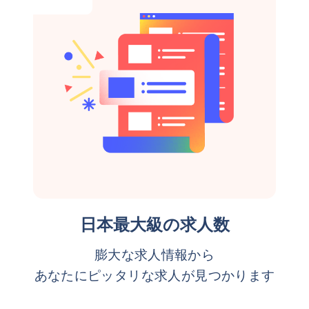
日本最大級の求人数
膨大な求人情報から
あなたにピッタリな求人が見つかります