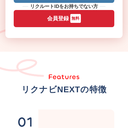
リクルートIDをお持ちでない方
会員登録
無料
リクナビNEXTの特徴