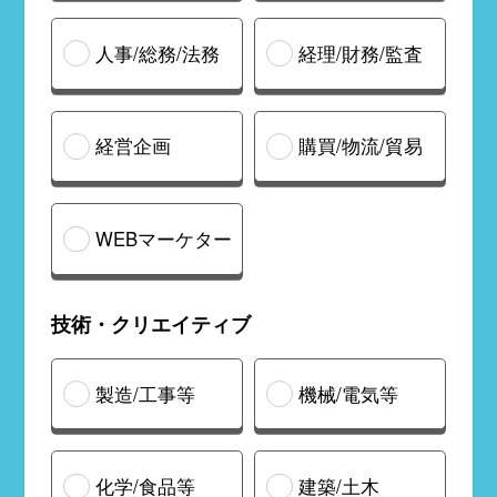
人事/総務/法務
経理/財務/監査
経営企画
購買/物流/貿易
WEBマーケター
技術・クリエイティブ
製造/工事等
機械/電気等
化学/食品等
建築/土木