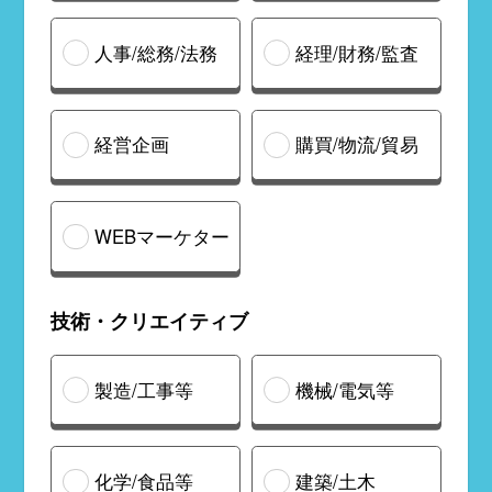
人事/総務/法務
経理/財務/監査
経営企画
購買/物流/貿易
WEBマーケター
技術・クリエイティブ
製造/工事等
機械/電気等
化学/食品等
建築/土木