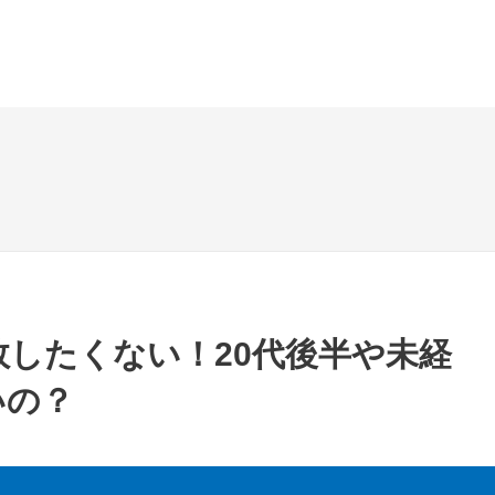
敗したくない！20代後半や未経
いの？