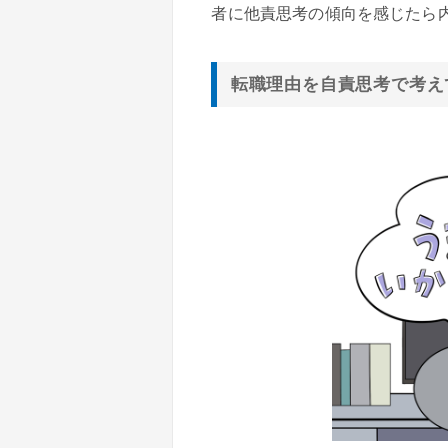
者に他責思考の傾向を感じたら
転職理由を自責思考で考え