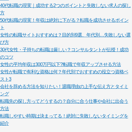
40代転職の現実｜成功する2つのポイントと失敗しない求人の探し
方
50代転職の現実！年収は絶対に下がる？転職を成功させるポイン
ト
女性の転職サイトおすすめは？目的別9選、年代別…失敗しない選
び方
30代女性・子持ちの転職は厳しい？コンサルタントが伝授！成功
のコツ
女性の平均年収は300万円以下?!転職で年収アップさせる方法
女性が転職で有利な資格は何？年代別でおすすめの役立つ資格ベ
スト3
会社を辞める方法を知りたい！退職理由の上手な伝え方とタイミ
ング
転職先の探し方ってどうするの？自分に合う仕事や会社に出会う
方法
転職しやすい時期は決まってる！絶対に失敗しないタイミングを
紹介