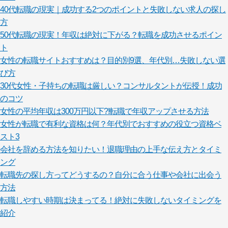
40代転職の現実｜成功する2つのポイントと失敗しない求人の探し
方
50代転職の現実！年収は絶対に下がる？転職を成功させるポイン
ト
女性の転職サイトおすすめは？目的別9選、年代別…失敗しない選
び方
30代女性・子持ちの転職は厳しい？コンサルタントが伝授！成功
のコツ
女性の平均年収は300万円以下?!転職で年収アップさせる方法
女性が転職で有利な資格は何？年代別でおすすめの役立つ資格ベ
スト3
会社を辞める方法を知りたい！退職理由の上手な伝え方とタイミ
ング
転職先の探し方ってどうするの？自分に合う仕事や会社に出会う
方法
転職しやすい時期は決まってる！絶対に失敗しないタイミングを
紹介