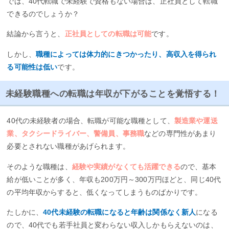
では、40代転職で未経験で資格もない場合は、正社員として転職
できるのでしょうか？
結論から言うと、
正社員としての転職は可能
です。
しかし、
職種によっては体力的にきつかったり、高収入を得られ
る可能性は低い
です。
未経験職種への転職は年収が下がることを覚悟する！
40代の未経験者の場合、転職が可能な職種として、
製造業や運送
業、タクシードライバー、警備員、事務職
などの専門性があまり
必要とされない職種があげられます。
そのような職種は、
経験や実績がなくても活躍できる
ので、基本
給が低いことが多く、年収も200万円～300万円ほどと、同じ40代
の平均年収からすると、低くなってしまうものばかりです。
たしかに、
40代未経験の転職になると年齢は関係なく新人
になる
ので、40代でも若手社員と変わらない収入しかもらえないのは、