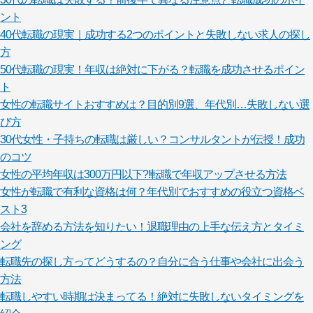
ント
40代転職の現実｜成功する2つのポイントと失敗しない求人の探し
方
50代転職の現実！年収は絶対に下がる？転職を成功させるポイン
ト
女性の転職サイトおすすめは？目的別9選、年代別…失敗しない選
び方
30代女性・子持ちの転職は厳しい？コンサルタントが伝授！成功
のコツ
女性の平均年収は300万円以下?!転職で年収アップさせる方法
女性が転職で有利な資格は何？年代別でおすすめの役立つ資格ベ
スト3
会社を辞める方法を知りたい！退職理由の上手な伝え方とタイミ
ング
転職先の探し方ってどうするの？自分に合う仕事や会社に出会う
方法
転職しやすい時期は決まってる！絶対に失敗しないタイミングを