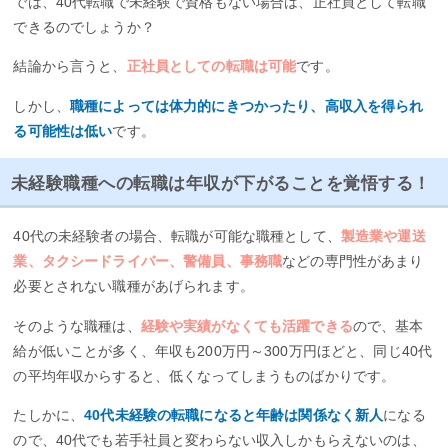
では、40代転職で未経験で資格もない場合は、正社員として転職
できるのでしょうか？
結論から言うと、
正社員としての転職は可能
です。
しかし、
職種によっては体力的にきつかったり、高収入を得られ
る可能性は低い
です。
未経験職種への転職は年収が下がることを覚悟する！
40代の未経験者の場合、転職が可能な職種として、
製造業や運送
業、タクシードライバー、警備員、事務職
などの専門性があまり
必要とされない職種があげられます。
そのような職種は、
経験や実績がなくても活躍できる
ので、基本
給が低いことが多く、年収も200万円～300万円ほどと、同じ40代
の平均年収からすると、低くなってしまうものばかりです。
たしかに、
40代未経験の転職になると年齢は関係なく新人
になる
ので、40代でも若手社員と変わらない収入しかもらえないのは、