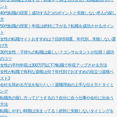
ント
40代転職の現実｜成功する2つのポイントと失敗しない求人の探し
方
50代転職の現実！年収は絶対に下がる？転職を成功させるポイン
ト
女性の転職サイトおすすめは？目的別9選、年代別…失敗しない選
び方
30代女性・子持ちの転職は厳しい？コンサルタントが伝授！成功
のコツ
女性の平均年収は300万円以下?!転職で年収アップさせる方法
女性が転職で有利な資格は何？年代別でおすすめの役立つ資格ベ
スト3
会社を辞める方法を知りたい！退職理由の上手な伝え方とタイミ
ング
転職先の探し方ってどうするの？自分に合う仕事や会社に出会う
方法
転職しやすい時期は決まってる！絶対に失敗しないタイミングを