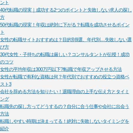
ント
40代転職の現実｜成功する2つのポイントと失敗しない求人の探し
方
50代転職の現実！年収は絶対に下がる？転職を成功させるポイン
ト
女性の転職サイトおすすめは？目的別9選、年代別…失敗しない選
び方
30代女性・子持ちの転職は厳しい？コンサルタントが伝授！成功
のコツ
女性の平均年収は300万円以下?!転職で年収アップさせる方法
女性が転職で有利な資格は何？年代別でおすすめの役立つ資格ベ
スト3
会社を辞める方法を知りたい！退職理由の上手な伝え方とタイミ
ング
転職先の探し方ってどうするの？自分に合う仕事や会社に出会う
方法
転職しやすい時期は決まってる！絶対に失敗しないタイミングを
紹介