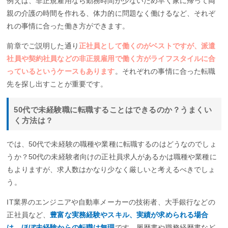
例えば、非正規雇用なら勤務時間が少ないため早く家に帰って両
親の介護の時間を作れる、体力的に問題なく働けるなど、それぞ
れの事情に合った働き方ができます。
前章でご説明した通り
正社員として働くのがベストですが、派遣
社員や契約社員などの非正規雇用で働く方がライフスタイルに合
っているというケースもあります
。それぞれの事情に合った転職
先を探し出すことが重要です。
50代で未経験職に転職することはできるのか？うまくい
く方法は？
では、50代で未経験の職種や業種に転職するのはどうなのでしょ
うか？50代の未経験者向けの正社員求人があるかは職種や業種に
もよりますが、求人数はかなり少なく厳しいと考えるべきでしょ
う。
IT業界のエンジニアや自動車メーカーの技術者、大手銀行などの
正社員など、
豊富な実務経験やスキル、実績が求められる場合
は、ほぼ未経験からの転職は無理
です。履歴書や職務経歴書など