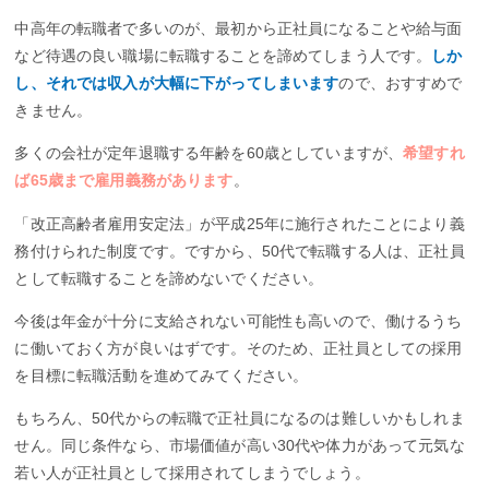
中高年の転職者で多いのが、最初から正社員になることや給与面
など待遇の良い職場に転職することを諦めてしまう人です。
しか
し、それでは収入が大幅に下がってしまいます
ので、おすすめで
きません。
多くの会社が定年退職する年齢を60歳としていますが、
希望すれ
ば65歳まで雇用義務があります
。
「改正高齢者雇用安定法」が平成25年に施行されたことにより義
務付けられた制度です。ですから、50代で転職する人は、正社員
として転職することを諦めないでください。
今後は年金が十分に支給されない可能性も高いので、働けるうち
に働いておく方が良いはずです。そのため、正社員としての採用
を目標に転職活動を進めてみてください。
もちろん、50代からの転職で正社員になるのは難しいかもしれま
せん。同じ条件なら、市場価値が高い30代や体力があって元気な
若い人が正社員として採用されてしまうでしょう。