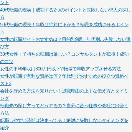
ント
40代転職の現実｜成功する2つのポイントと失敗しない求人の探し
方
50代転職の現実！年収は絶対に下がる？転職を成功させるポイン
ト
女性の転職サイトおすすめは？目的別9選、年代別…失敗しない選
び方
30代女性・子持ちの転職は厳しい？コンサルタントが伝授！成功
のコツ
女性の平均年収は300万円以下?!転職で年収アップさせる方法
女性が転職で有利な資格は何？年代別でおすすめの役立つ資格ベ
スト3
会社を辞める方法を知りたい！退職理由の上手な伝え方とタイミ
ング
転職先の探し方ってどうするの？自分に合う仕事や会社に出会う
方法
転職しやすい時期は決まってる！絶対に失敗しないタイミングを
紹介