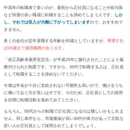
中高年の転職者で多いのが、最初から正社員になることや給与面
など待遇の良い職場に転職することを諦めてしまう人です。
しか
し、それでは収入が大幅に下がってしまいます
ので、おすすめで
きません。
多くの会社が定年退職する年齢を60歳としていますが、
希望すれ
ば65歳まで雇用義務があります
。
「改正高齢者雇用安定法」が平成25年に施行されたことにより義
務付けられた制度です。ですから、50代で転職する人は、正社員
として転職することを諦めないでください。
今後は年金が十分に支給されない可能性も高いので、働けるうち
に働いておく方が良いはずです。そのため、正社員としての採用
を目標に転職活動を進めてみてください。
もちろん、50代からの転職で正社員になるのは難しいかもしれま
せん。同じ条件なら、市場価値が高い30代や体力があって元気な
若い人が正社員として採用されてしまうでしょう。