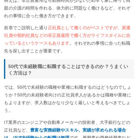
例えば、非正規雇用なら勤務時間が少ないため早く家に帰って両
親の介護の時間を作れる、体力的に問題なく働けるなど、それぞ
れの事情に合った働き方ができます。
前章でご説明した通り
正社員として働くのがベストですが、派遣
社員や契約社員などの非正規雇用で働く方がライフスタイルに合
っているというケースもあります
。それぞれの事情に合った転職
先を探し出すことが重要です。
50代で未経験職に転職することはできるのか？うまくい
く方法は？
では、50代で未経験の職種や業種に転職するのはどうなのでしょ
うか？50代の未経験者向けの正社員求人があるかは職種や業種に
もよりますが、求人数はかなり少なく厳しいと考えるべきでしょ
う。
IT業界のエンジニアや自動車メーカーの技術者、大手銀行などの
正社員など、
豊富な実務経験やスキル、実績が求められる場合
は、ほぼ未経験からの転職は無理
です。履歴書や職務経歴書など