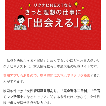
「転職を決めたらまず登録」と言ってもいいほど利用者の多いリ
クナビネクストは、求人情報数も日本最大級の転職サイトです。
専用アプリもあるので、空き時間にスマホでサクサク検索
するこ
とができます。
検索条件では『
女性管理職登用あり
』『
完全週休二日制
』『
子育
てママ活躍中
』などキャリアに関する条件だけではなく、女性目
線で求人が探せる点が魅力です。