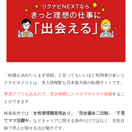
「転職を決めたらまず登録」と言ってもいいほど利用者の多いリ
クナビネクストは、求人情報数も日本最大級の転職サイトです。
専用アプリもあるので、空き時間にスマホでサクサク検索
するこ
とができます。
検索条件では『
女性管理職登用あり
』『
完全週休二日制
』『
子育
てママ活躍中
』などキャリアに関する条件だけではなく、女性目
線で求人が探せる点が魅力です。