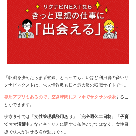
「転職を決めたらまず登録」と言ってもいいほど利用者の多いリ
クナビネクストは、求人情報数も日本最大級の転職サイトです。
専用アプリもあるので、空き時間にスマホでサクサク検索
するこ
とができます。
検索条件では『
女性管理職登用あり
』『
完全週休二日制
』『
子育
てママ活躍中
』などキャリアに関する条件だけではなく、女性目
線で求人が探せる点が魅力です。