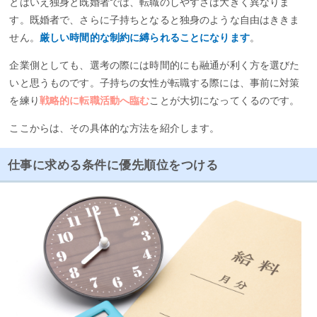
とはいえ独身と既婚者では、転職のしやすさは大きく異なりま
す。既婚者で、さらに子持ちとなると独身のような自由はききま
リクルートエージェントは求人数が多く、職種や業種に特化
せん。
厳しい時間的な制約に縛られることになります
。
していないので、具体的に希望職種や業種が決まっていなく
ても気軽に相談できますよ
企業側としても、選考の際には時間的にも融通が利く方を選びた
いと思うものです。子持ちの女性が転職する際には、事前に対策
＊
リクルートエージェントの詳しい評判をチェックする。
を練り
戦略的に転職活動へ臨む
ことが大切になってくるのです。
ここからは、その具体的な方法を紹介します。
公式ページをみる
［PR］
仕事に求める条件に優先順位をつける
とじる