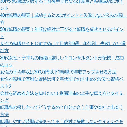
30代の転職は失敗する？前後半で異なる注意点と転職成功のポイ
ント
40代転職の現実｜成功する2つのポイントと失敗しない求人の探し
方
50代転職の現実！年収は絶対に下がる？転職を成功させるポイン
ト
女性の転職サイトおすすめは？目的別9選、年代別…失敗しない選
び方
30代女性・子持ちの転職は厳しい？コンサルタントが伝授！成功
のコツ
女性の平均年収は300万円以下?!転職で年収アップさせる方法
女性が転職で有利な資格は何？年代別でおすすめの役立つ資格ベ
スト3
会社を辞める方法を知りたい！退職理由の上手な伝え方とタイミ
ング
転職先の探し方ってどうするの？自分に合う仕事や会社に出会う
方法
転職しやすい時期は決まってる！絶対に失敗しないタイミングを