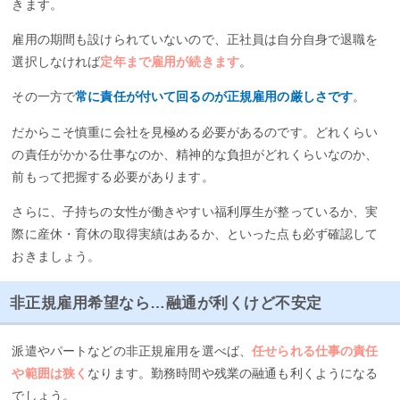
きます。
雇用の期間も設けられていないので、正社員は自分自身で退職を
選択しなければ
定年まで雇用が続きます
。
その一方で
常に責任が付いて回るのが正規雇用の厳しさです
。
だからこそ慎重に会社を見極める必要があるのです。どれくらい
の責任がかかる仕事なのか、精神的な負担がどれくらいなのか、
前もって把握する必要があります。
さらに、子持ちの女性が働きやすい福利厚生が整っているか、実
際に産休・育休の取得実績はあるか、といった点も必ず確認して
おきましょう。
非正規雇用希望なら…融通が利くけど不安定
派遣やパートなどの非正規雇用を選べば、
任せられる仕事の責任
や範囲は狭く
なります。勤務時間や残業の融通も利くようになる
でしょう。