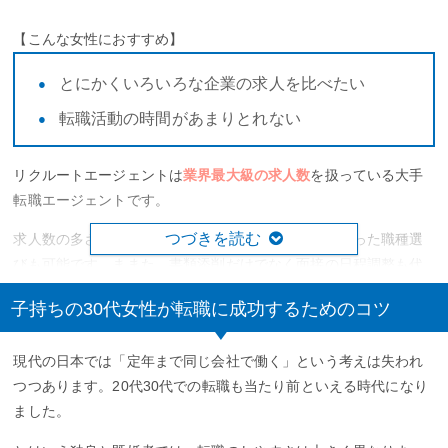
【こんな女性におすすめ】
とにかくいろいろな企業の求人を比べたい
転職活動の時間があまりとれない
リクルートエージェントは
業界最大級の求人数
を扱っている大手
転職エージェントです。
つづきを読む
求人数の多さから扱っている職種も多く、働き方に合った職種選
びも可能です。ままた、書類添削だけでなく面接の日程調整も代
行してもらえます。
子持ちの30代女性が転職に成功するためのコツ
さらに、リクルートエージェント独自のサービスである
Agent
Reportはキャリアアドバイザーからみた企業情報をまとめている
現代の日本では「定年まで同じ会社で働く」という考えは失われ
ので、企業選びにも役立ちます。
つつあります。20代30代での転職も当たり前といえる時代になり
ました。