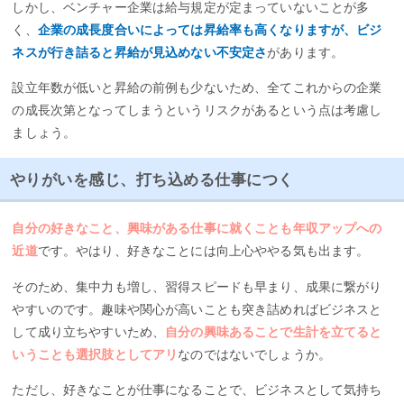
しかし、ベンチャー企業は給与規定が定まっていないことが多
く、
企業の成長度合いによっては昇給率も高くなりますが、ビジ
ネスが行き詰ると昇給が見込めない不安定さ
があります。
設立年数が低いと昇給の前例も少ないため、全てこれからの企業
の成長次第となってしまうというリスクがあるという点は考慮し
ましょう。
やりがいを感じ、打ち込める仕事につく
自分の好きなこと、興味がある仕事に就くことも年収アップへの
近道
です。やはり、好きなことには向上心ややる気も出ます。
そのため、集中力も増し、習得スピードも早まり、成果に繋がり
やすいのです。趣味や関心が高いことも突き詰めればビジネスと
して成り立ちやすいため、
自分の興味あることで生計を立てると
いうことも選択肢としてアリ
なのではないでしょうか。
ただし、好きなことが仕事になることで、ビジネスとして気持ち