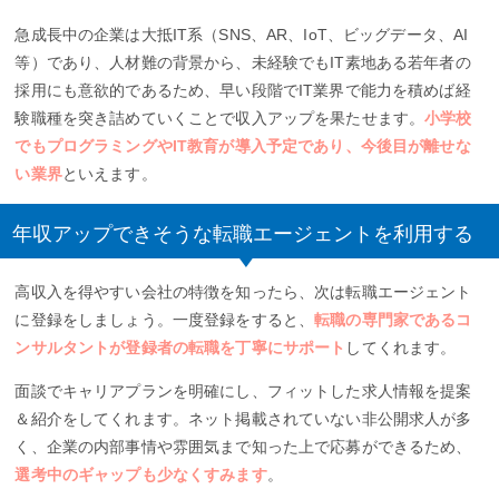
急成長中の企業は大抵IT系（SNS、AR、IoT、ビッグデータ、AI
等）であり、人材難の背景から、未経験でもIT素地ある若年者の
採用にも意欲的であるため、早い段階でIT業界で能力を積めば経
験職種を突き詰めていくことで収入アップを果たせます。
小学校
でもプログラミングやIT教育が導入予定であり、今後目が離せな
い業界
といえます。
年収アップできそうな転職エージェントを利用する
高収入を得やすい会社の特徴を知ったら、次は転職エージェント
に登録をしましょう。一度登録をすると、
転職の専門家であるコ
ンサルタントが登録者の転職を丁寧にサポート
してくれます。
面談でキャリアプランを明確にし、フィットした求人情報を提案
＆紹介をしてくれます。ネット掲載されていない非公開求人が多
く、企業の内部事情や雰囲気まで知った上で応募ができるため、
選考中のギャップも少なくすみます
。