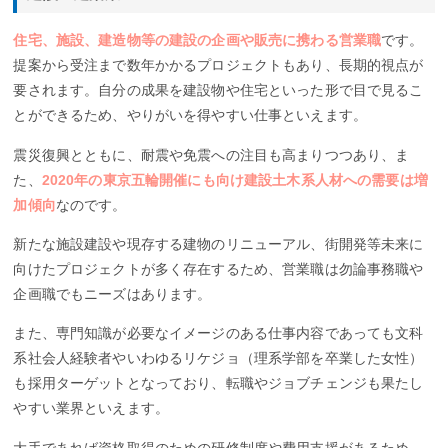
住宅、施設、建造物等の建設の企画や販売に携わる営業職
です。
提案から受注まで数年かかるプロジェクトもあり、長期的視点が
要されます。自分の成果を建設物や住宅といった形で目で見るこ
とができるため、やりがいを得やすい仕事といえます。
震災復興とともに、耐震や免震への注目も高まりつつあり、ま
た、
2020年の東京五輪開催にも向け建設土木系人材への需要は増
加傾向
なのです。
新たな施設建設や現存する建物のリニューアル、街開発等未来に
向けたプロジェクトが多く存在するため、営業職は勿論事務職や
企画職でもニーズはあります。
また、専門知識が必要なイメージのある仕事内容であっても文科
系社会人経験者やいわゆるリケジョ（理系学部を卒業した女性）
も採用ターゲットとなっており、転職やジョブチェンジも果たし
やすい業界といえます。
大手であれば資格取得のための研修制度や費用支援があるため、