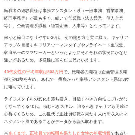
転職者の経験職種は事務アシスタント系（一般事務、営業事務、
経理事務等）が最も多く、続いて営業職（法人営業、個人営業
等）、企画管理系職種（経営企画、人事等）となっています。
何かと節目になりやすい30代、その働き方も実に様々。キャリア
アップを目指すキャリアウーマンタイプやプライベート重視派、
家庭第一のママワーカーといったようにそれぞれの状況にかなり
違いがあるため、多様性に富んだ世代といえます。
40代女性の平均年収は503万円
で、転職者の職種は企画管理系職
種が約3割を占め、30代で一番多かった事務アシスタント系は3位
に落ちています。
ライフスタイルの変化も落ち着き、目指すべき方向性にブレがな
くなってくる40代。積むべきスキル、辿るべきキャリアも明確に
心得てくるため、この世代で正社員転職を果たす人は高収入のマ
ネジメント層であることがデータから読み取れます。
※
あくまで、正社員での転職を果たした女性の年収情報
であるた