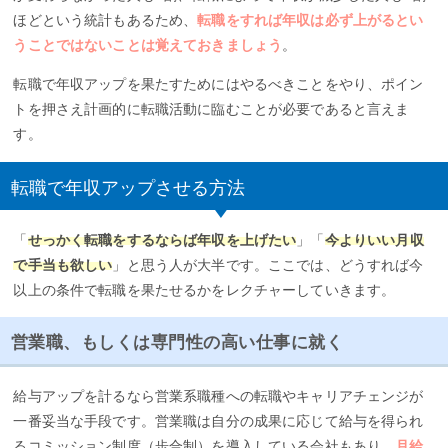
ほどという統計もあるため、
転職をすれば年収は必ず上がるとい
うことではないことは覚えておきましょう
。
転職で年収アップを果たすためにはやるべきことをやり、ポイン
トを押さえ計画的に転職活動に臨むことが必要であると言えま
す。
転職で年収アップさせる方法
「
せっかく転職をするならば年収を上げたい
」「
今よりいい月収
で手当も欲しい
」と思う人が大半です。ここでは、どうすれば今
以上の条件で転職を果たせるかをレクチャーしていきます。
営業職、もしくは専門性の高い仕事に就く
給与アップを計るなら営業系職種への転職やキャリアチェンジが
一番妥当な手段です。営業職は自分の成果に応じて給与を得られ
るコミッション制度（歩合制）を導入している会社もあり、
月給