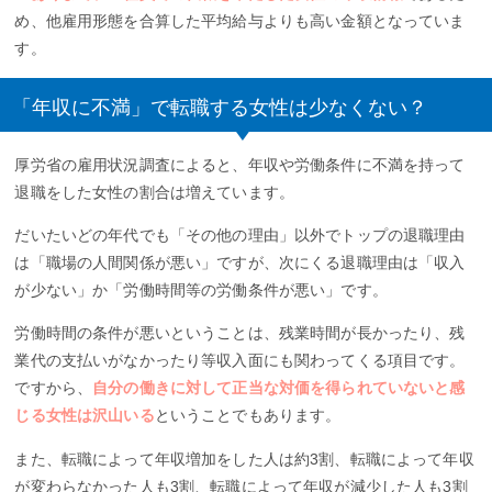
め、他雇用形態を合算した平均給与よりも高い金額となっていま
す。
「年収に不満」で転職する女性は少なくない？
厚労省の雇用状況調査によると、年収や労働条件に不満を持って
退職をした女性の割合は増えています。
だいたいどの年代でも「その他の理由」以外でトップの退職理由
は「職場の人間関係が悪い」ですが、次にくる退職理由は「収入
が少ない」か「労働時間等の労働条件が悪い」です。
労働時間の条件が悪いということは、残業時間が長かったり、残
業代の支払いがなかったり等収入面にも関わってくる項目です。
ですから、
自分の働きに対して正当な対価を得られていないと感
じる女性は沢山いる
ということでもあります。
また、転職によって年収増加をした人は約3割、転職によって年収
が変わらなかった人も3割、転職によって年収が減少した人も3割