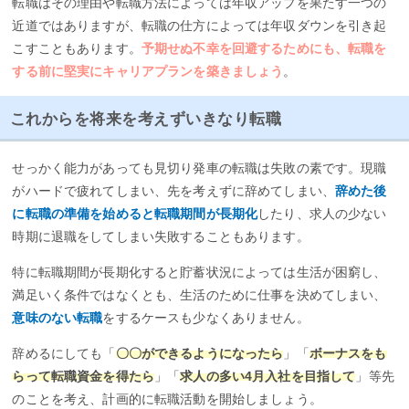
転職はその理由や転職方法によっては年収アップを果たす一つの
近道ではありますが、転職の仕方によっては年収ダウンを引き起
こすこともあります。
予期せぬ不幸を回避するためにも、転職を
する前に堅実にキャリアプランを築きましょう
。
これからを将来を考えずいきなり転職
せっかく能力があっても見切り発車の転職は失敗の素です。現職
がハードで疲れてしまい、先を考えずに辞めてしまい、
辞めた後
に転職の準備を始めると転職期間が長期化
したり、求人の少ない
時期に退職をしてしまい失敗することもあります。
特に転職期間が長期化すると貯蓄状況によっては生活が困窮し、
満足いく条件ではなくとも、生活のために仕事を決めてしまい、
意味のない転職
をするケースも少なくありません。
辞めるにしても「
〇〇ができるようになったら
」「
ボーナスをも
らって転職資金を得たら
」「
求人の多い4月入社を目指して
」等先
のことを考え、計画的に転職活動を開始しましょう。