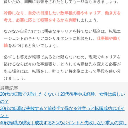
多いため、周囲に影響をされたとしても一旦落ち着きましょう。
冷静になり、自分の目指したい数年後の姿やキャリア、働き方を
考え、必要に応じて転職をするかを判断
しましょう。
なかなか自分だけでは明確なキャリアを持てない場合は、転職エ
ージェントのキャリアコンサルタントに相談をし、
仕事観や働く
軸
をみつけると良いでしょう。
必ずしも答えが転職であるとは限らないため、現職でキャリアを
築けるならば今の仕事頑張り、どうしても勤務先を変える必要が
ある場合には、転職をし、叶えたい将来像によって手段を使い分
けましょう。
最新記事
20代の転職で失敗したくない！20代後半や未経験、女性は厳しい
の？
30代の転職は失敗する？前後半で異なる注意点と転職成功のポイ
ント
40代転職の現実｜成功する2つのポイントと失敗しない求人の探し