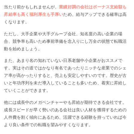
当たり前かもしれませんが、
業績好調の会社はボーナス支給額も
昇給率も高く福利厚生も手厚い
ため、給与アップできる確率は高
くなります。
ただし、大手企業や大手グループ会社、知名度の高い企業の場
合、競争率も高いため事前準備を念入りにし万全の状態て転職活
動を始めましょう。
また、あまり名の知れていない日系老舗中小企業がおススメで
す。実はその道ではかなり有名であったりニッチな産業でのシェ
ア率が高かったりすると、売上も安定しやすいのです。歴史が古
いと年功序列を未だ導入していることも多いため、着実に昇給し
ていくことができます。
他には成長中のメガベンチャーやも昇給が期待できる会社です。
成長スピードが早く勢いのある会社は良い人材を獲得するための
人件費を割く傾向にあるため、活躍できる経験を持っていれば今
より良い条件での転職を望みやすくなります。