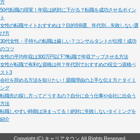
方
50代転職の現実！年収は絶対に下がる？転職を成功させるポイン
ト
女性の転職サイトおすすめは？目的別9選、年代別…失敗しない選
び方
30代女性・子持ちの転職は厳しい？コンサルタントが伝授！成功
のコツ
女性の平均年収は300万円以下?!転職で年収アップさせる方法
女性が転職で有利な資格は何？年代別でおすすめの役立つ資格ベ
スト3
会社を辞める方法を知りたい！退職理由の上手な伝え方とタイミ
ング
転職先の探し方ってどうするの？自分に合う仕事や会社に出会う
方法
転職しやすい時期は決まってる！絶対に失敗しないタイミングを
紹介
Copyright (C) キャリアタウン All Rights Reserved.