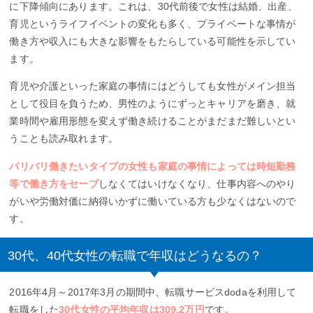
に下降傾向にあります。これは、30代前後で女性は結婚、出産、
育児というライフイベントの変化も多く、プライベートな事情が
働き方や収入にも大きな影響をもたらしている可能性を示してい
ます。
育児や介護といった家庭の事情にはどうしても女性がメイン担当
として役目を負うため、男性のようにずっとキャリアを磨き、就
業時間や雇用形態を変えず働き続けることがまだまだ難しいとい
うことも読み取れます。
バリバリ働きたいタイプの女性も家庭の事情によっては時短勤務
等で働き方をセーブ
しなくてはいけなくなり、仕事内容へのやり
がいや労働対価に納得いかずに働いている方も少なくはないので
す。
30代、40代女性の転職で年収はどうなるの？
2016年4月～2017年3月の期間中、転職サービスdodaを利用して
転職をした
30代女性の平均年収は309.2万円
です。