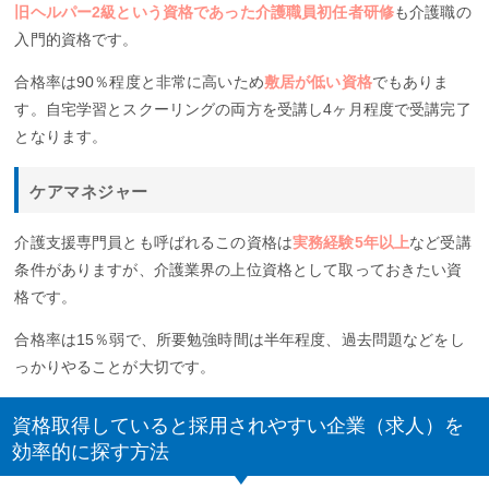
旧ヘルパー2級という資格であった介護職員初任者研修
も介護職の
入門的資格です。
合格率は90％程度と非常に高いため
敷居が低い資格
でもありま
す。自宅学習とスクーリングの両方を受講し4ヶ月程度で受講完了
となります。
ケアマネジャー
介護支援専門員とも呼ばれるこの資格は
実務経験5年以上
など受講
条件がありますが、介護業界の上位資格として取っておきたい資
格です。
合格率は15％弱で、所要勉強時間は半年程度、過去問題などをし
っかりやることが大切です。
資格取得していると採用されやすい企業（求人）を
効率的に探す方法