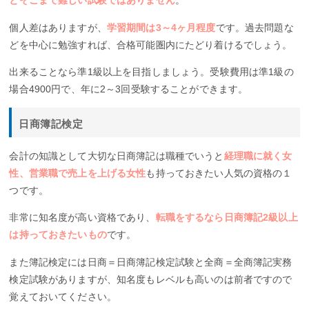
とそこまで難しい試験ではありません
。
個人差はありますが、
学習期間は3～4ヶ月程度
です。過去問題な
どを中心に勉強すれば、合格可能圏内にたどり着けるでしょう。
出来ることなら準1級以上を目指しましょう。受験費用は準1級の
場合4900円で、年に2～3回受験することができます。
日商簿記検定
会計の知識として大切な日商簿記は職種でいうと
経理職に就く女
性、営業職で売上を上げる女性
も持っておきたい人気の資格の１
つです。
非常に知名度が高い資格であり、
転職をするなら日商簿記2級以上
は持っておきたいもの
です。
また簿記検定には日商＝日商簿記検定試験と全商＝全商簿記実務
検定試験がありますが、知名度もレベルも高いのは前者ですので
覚えておいてください。