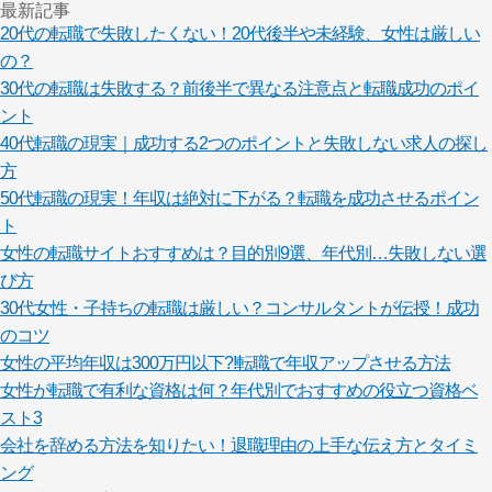
最新記事
20代の転職で失敗したくない！20代後半や未経験、女性は厳しい
の？
30代の転職は失敗する？前後半で異なる注意点と転職成功のポイ
ント
40代転職の現実｜成功する2つのポイントと失敗しない求人の探し
方
50代転職の現実！年収は絶対に下がる？転職を成功させるポイン
ト
女性の転職サイトおすすめは？目的別9選、年代別…失敗しない選
び方
30代女性・子持ちの転職は厳しい？コンサルタントが伝授！成功
のコツ
女性の平均年収は300万円以下?!転職で年収アップさせる方法
女性が転職で有利な資格は何？年代別でおすすめの役立つ資格ベ
スト3
会社を辞める方法を知りたい！退職理由の上手な伝え方とタイミ
ング