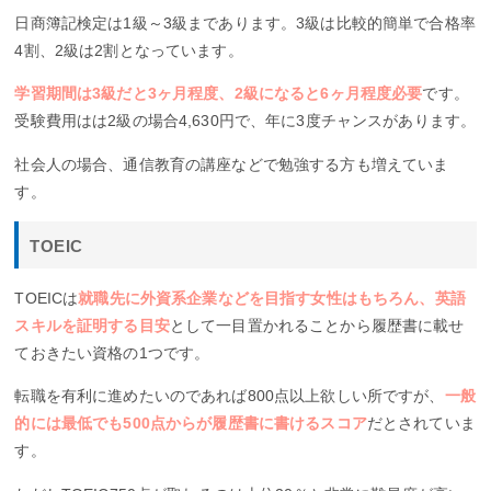
日商簿記検定は1級～3級まであります。3級は比較的簡単で合格率
4割、2級は2割となっています。
学習期間は3級だと3ヶ月程度、2級になると6ヶ月程度必要
です。
受験費用はは2級の場合4,630円で、年に3度チャンスがあります。
社会人の場合、通信教育の講座などで勉強する方も増えていま
す。
TOEIC
TOEICは
就職先に外資系企業などを目指す女性はもちろん、英語
スキルを証明する目安
として一目置かれることから履歴書に載せ
ておきたい資格の1つです。
転職を有利に進めたいのであれば800点以上欲しい所ですが、
一般
的には最低でも500点からが履歴書に書けるスコア
だとされていま
す。