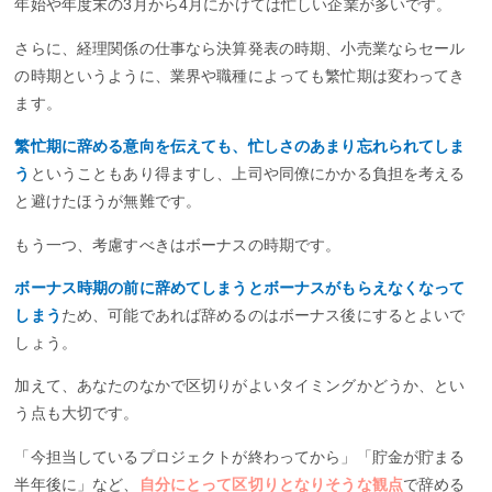
年始や年度末の3月から4月にかけては忙しい企業が多いです。
さらに、経理関係の仕事なら決算発表の時期、小売業ならセール
の時期というように、業界や職種によっても繁忙期は変わってき
ます。
繁忙期に辞める意向を伝えても、忙しさのあまり忘れられてしま
う
ということもあり得ますし、上司や同僚にかかる負担を考える
と避けたほうが無難です。
もう一つ、考慮すべきはボーナスの時期です。
ボーナス時期の前に辞めてしまうとボーナスがもらえなくなって
しまう
ため、可能であれば辞めるのはボーナス後にするとよいで
しょう。
加えて、あなたのなかで区切りがよいタイミングかどうか、とい
う点も大切です。
「今担当しているプロジェクトが終わってから」「貯金が貯まる
半年後に」など、
自分にとって区切りとなりそうな観点
で辞める