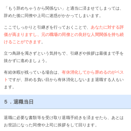
「もう辞めちゃうから関係ない」と適当に済ませてしまっては、
辞めた後に同僚や上司に迷惑がかかってしまいます。
ここでしっかりと引継ぎを行っておくことで、
あなたに対する評
価が高まりますし、元の職場の同僚との良好な人間関係を持ち続
けることができます
。
立つ鳥跡を濁さずという気持ちで、引継ぎや挨拶は最後まで手を
抜かずに進めましょう。
有給休暇が残っている場合は、
有休消化してから辞めるのがベス
ト
ですが、辞める負い目から有休消化しないまま退職する人もい
ます。
５．退職当日
退職に必要な書類等を受け取り退職手続きを済ませたら、あとは
お世話になった同僚や上司に挨拶をして回ります。