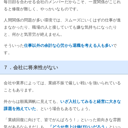
毎日顔を合わせる会社のメンバーだからこそ、一度関係がこじれ
ると修復が難しく、やっかいなものです。
人間関係の問題が多い環境では、スムーズにいくはずの仕事が進
まなかったり、職場の人と接していても嫌な気持ちになったり
と、何かと気苦労が絶えません。
そういった
仕事以外の余計な心労から退職を考える人も多い
で
す。
７．会社に将来性がない
会社や業界によっては、業績不振で厳しい戦いを強いられている
こともあります。
外からは順風満帆に見えても、
いざ入社してみると経営に大きな
課題を抱えていた
、という場合もあるでしょう。
「業績回復に向けて、皆でがんばろう！」といった前向きな雰囲
気があるならまだしも、
「どうせ売上は伸びないだろう」
といっ