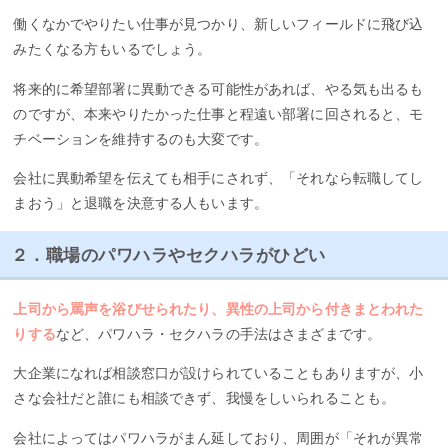
働くなかでやりたい仕事が見つかり、新しいフィールドに飛び込
みたくなる方もいるでしょう。
将来的に希望部署に異動できる可能性があれば、やる気も出るも
のですが、本来やりたかった仕事と程遠い部署に回されると、モ
チベーションを維持するのも大変です。
会社に異動希望を伝えても相手にされず、「それなら転職してし
まおう」と退職を決意する人もいます。
２．職場のパワハラやセクハラがひどい
上司から罵声を浴びせられたり、異性の上司から付きまとわれた
りする
など、パワハラ・セクハラの手法はさまざまです。
大企業になれば相談窓口が設けられていることもありますが、小
さな会社だと誰にも相談できず、我慢をしいられることも。
会社によってはパワハラがまん延しており、周囲が「それが異常