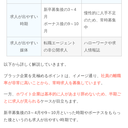
新卒募集後の3～4
慢性的に人手不足
求人が出やすい
月
のため、常時募集
時期
ボーナス後の9～10
中
月
求人が出やすい
転職エージェント
ハローワークや求
媒体
の非公開求人
人情報誌
以下から詳しく解説していきます。
ブラック企業を見極めるポイントは、イメージ通り、
社員の離職
率が非常に高いことから、常時求人を募集しています
。
一方、
ホワイト企業は基本的に人があまり辞めないため、半期ご
とに求人が見られる
ケースが目立ちます。
新卒募集後の3～4月や9～10月といった時期やボーナスをもらっ
た後というのも求人が出やすい時期です。