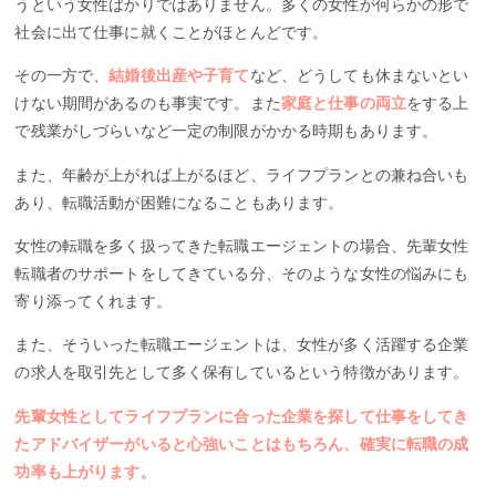
うという女性ばかりではありません。多くの女性が何らかの形で
社会に出て仕事に就くことがほとんどです。
その一方で、
結婚後出産や子育て
など、どうしても休まないとい
けない期間があるのも事実です。また
家庭と仕事の両立
をする上
で残業がしづらいなど一定の制限がかかる時期もあります。
また、年齢が上がれば上がるほど、ライフプランとの兼ね合いも
あり、転職活動が困難になることもあります。
女性の転職を多く扱ってきた転職エージェントの場合、先輩女性
転職者のサポートをしてきている分、そのような女性の悩みにも
寄り添ってくれます。
また、そういった転職エージェントは、女性が多く活躍する企業
の求人を取引先として多く保有しているという特徴があります。
先輩女性としてライフプランに合った企業を探して仕事をしてき
たアドバイザーがいると心強いことはもちろん、確実に転職の成
功率も上がります
。