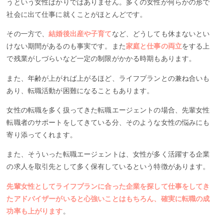
うという女性ばかりではありません。多くの女性が何らかの形で
社会に出て仕事に就くことがほとんどです。
その一方で、
結婚後出産や子育て
など、どうしても休まないとい
けない期間があるのも事実です。また
家庭と仕事の両立
をする上
で残業がしづらいなど一定の制限がかかる時期もあります。
また、年齢が上がれば上がるほど、ライフプランとの兼ね合いも
あり、転職活動が困難になることもあります。
女性の転職を多く扱ってきた転職エージェントの場合、先輩女性
転職者のサポートをしてきている分、そのような女性の悩みにも
寄り添ってくれます。
また、そういった転職エージェントは、女性が多く活躍する企業
の求人を取引先として多く保有しているという特徴があります。
先輩女性としてライフプランに合った企業を探して仕事をしてき
たアドバイザーがいると心強いことはもちろん、確実に転職の成
功率も上がります
。