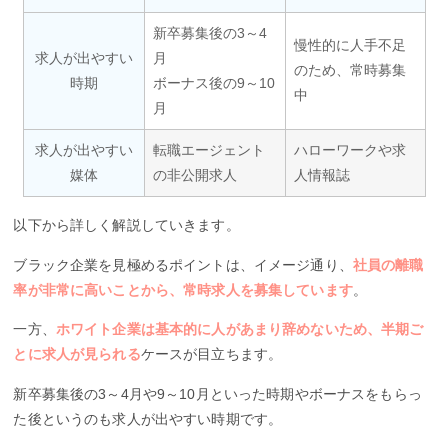
新卒募集後の3～4
慢性的に人手不足
求人が出やすい
月
のため、常時募集
時期
ボーナス後の9～10
中
月
求人が出やすい
転職エージェント
ハローワークや求
媒体
の非公開求人
人情報誌
以下から詳しく解説していきます。
ブラック企業を見極めるポイントは、イメージ通り、
社員の離職
率が非常に高いことから、常時求人を募集しています
。
一方、
ホワイト企業は基本的に人があまり辞めないため、半期ご
とに求人が見られる
ケースが目立ちます。
新卒募集後の3～4月や9～10月といった時期やボーナスをもらっ
た後というのも求人が出やすい時期です。