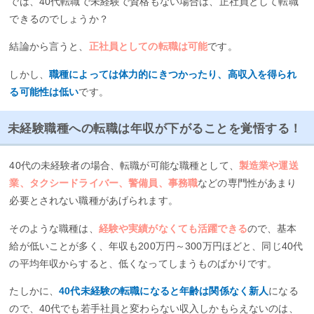
では、40代転職で未経験で資格もない場合は、正社員として転職
できるのでしょうか？
結論から言うと、
正社員としての転職は可能
です。
しかし、
職種によっては体力的にきつかったり、高収入を得られ
る可能性は低い
です。
未経験職種への転職は年収が下がることを覚悟する！
40代の未経験者の場合、転職が可能な職種として、
製造業や運送
業、タクシードライバー、警備員、事務職
などの専門性があまり
必要とされない職種があげられます。
そのような職種は、
経験や実績がなくても活躍できる
ので、基本
給が低いことが多く、年収も200万円～300万円ほどと、同じ40代
の平均年収からすると、低くなってしまうものばかりです。
たしかに、
40代未経験の転職になると年齢は関係なく新人
になる
ので、40代でも若手社員と変わらない収入しかもらえないのは、