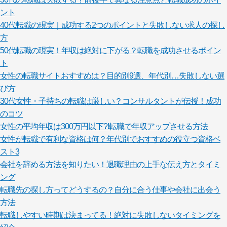
ント
40代転職の現実｜成功する2つのポイントと失敗しない求人の探し
方
50代転職の現実！年収は絶対に下がる？転職を成功させるポイン
ト
女性の転職サイトおすすめは？目的別9選、年代別…失敗しない選
び方
30代女性・子持ちの転職は厳しい？コンサルタントが伝授！成功
のコツ
女性の平均年収は300万円以下?!転職で年収アップさせる方法
女性が転職で有利な資格は何？年代別でおすすめの役立つ資格ベ
スト3
会社を辞める方法を知りたい！退職理由の上手な伝え方とタイミ
ング
転職先の探し方ってどうするの？自分に合う仕事や会社に出会う
方法
転職しやすい時期は決まってる！絶対に失敗しないタイミングを