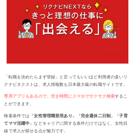
「転職を決めたらまず登録」と言ってもいいほど利用者の多いリ
クナビネクストは、求人情報数も日本最大級の転職サイトです。
専用アプリもあるので、空き時間にスマホでサクサク検索
するこ
とができます。
検索条件では『
女性管理職登用あり
』『
完全週休二日制
』『
子育
てママ活躍中
』などキャリアに関する条件だけではなく、女性目
線で求人が探せる点が魅力です。