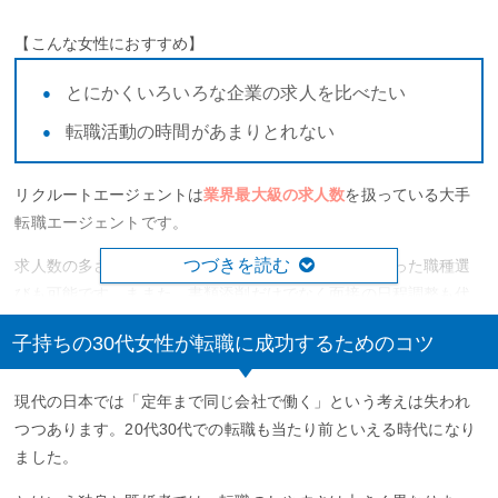
【こんな女性におすすめ】
とにかくいろいろな企業の求人を比べたい
転職活動の時間があまりとれない
リクルートエージェントは
業界最大級の求人数
を扱っている大手
転職エージェントです。
つづきを読む
求人数の多さから扱っている職種も多く、働き方に合った職種選
びも可能です。ままた、書類添削だけでなく面接の日程調整も代
行してもらえます。
子持ちの30代女性が転職に成功するためのコツ
さらに、リクルートエージェント独自のサービスである
Agent
Reportはキャリアアドバイザーからみた企業情報をまとめている
現代の日本では「定年まで同じ会社で働く」という考えは失われ
ので、企業選びにも役立ちます。
つつあります。20代30代での転職も当たり前といえる時代になり
ました。