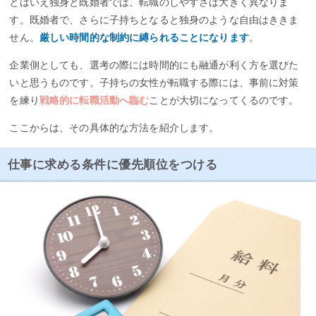
とはいえ独身と既婚者では、転職のしやすさは大きく異なりま
す。既婚者で、さらに子持ちとなると独身のような自由はききま
リクルートエージェントは求人数が多く、職種や業種に特化
せん。
厳しい時間的な制約に縛られることになります
。
していないので、具体的に希望職種や業種が決まっていなく
ても気軽に相談できますよ
企業側としても、選考の際には時間的にも融通が利く方を選びた
いと思うものです。子持ちの女性が転職する際には、事前に対策
＊
リクルートエージェントの詳しい評判をチェックする。
を練り
戦略的に転職活動へ臨む
ことが大切になってくるのです。
ここからは、その具体的な方法を紹介します。
公式ページをみる
［PR］
仕事に求める条件に優先順位をつける
とじる