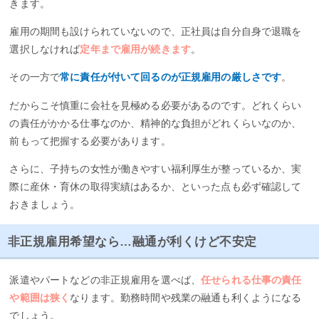
きます。
雇用の期間も設けられていないので、正社員は自分自身で退職を
選択しなければ
定年まで雇用が続きます
。
その一方で
常に責任が付いて回るのが正規雇用の厳しさです
。
だからこそ慎重に会社を見極める必要があるのです。どれくらい
の責任がかかる仕事なのか、精神的な負担がどれくらいなのか、
前もって把握する必要があります。
さらに、子持ちの女性が働きやすい福利厚生が整っているか、実
際に産休・育休の取得実績はあるか、といった点も必ず確認して
おきましょう。
非正規雇用希望なら…融通が利くけど不安定
派遣やパートなどの非正規雇用を選べば、
任せられる仕事の責任
や範囲は狭く
なります。勤務時間や残業の融通も利くようになる
でしょう。