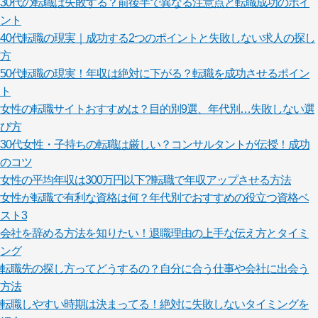
30代の転職は失敗する？前後半で異なる注意点と転職成功のポイ
ント
40代転職の現実｜成功する2つのポイントと失敗しない求人の探し
方
50代転職の現実！年収は絶対に下がる？転職を成功させるポイン
ト
女性の転職サイトおすすめは？目的別9選、年代別…失敗しない選
び方
30代女性・子持ちの転職は厳しい？コンサルタントが伝授！成功
のコツ
女性の平均年収は300万円以下?!転職で年収アップさせる方法
女性が転職で有利な資格は何？年代別でおすすめの役立つ資格ベ
スト3
会社を辞める方法を知りたい！退職理由の上手な伝え方とタイミ
ング
転職先の探し方ってどうするの？自分に合う仕事や会社に出会う
方法
転職しやすい時期は決まってる！絶対に失敗しないタイミングを