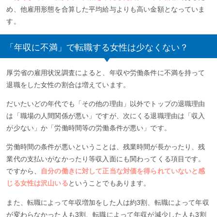
め、他雇用形態を合算した平均給与よりも高い金額となっていま
す。
「年収に不満」で転職する女性は少なくない？
厚労省の雇用状況調査によると、年収や労働条件に不満を持って
退職をした女性の割合は増えています。
だいたいどの年代でも「その他の理由」以外でトップの退職理由
は「職場の人間関係が悪い」ですが、次にくる退職理由は「収入
が少ない」か「労働時間等の労働条件が悪い」です。
労働時間の条件が悪いということは、残業時間が長かったり、残
業代の支払いがなかったり等収入面にも関わってくる項目です。
ですから、
自分の働きに対して正当な対価を得られていないと感
じる女性は沢山いる
ということでもあります。
また、転職によって年収増加をした人は約3割、転職によって年収
が変わらなかった人も3割、転職によって年収が減少した人も3割