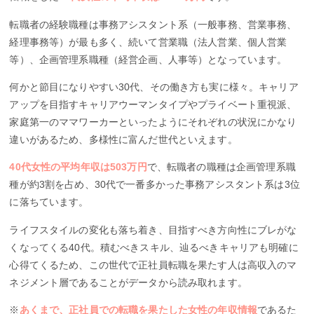
転職者の経験職種は事務アシスタント系（一般事務、営業事務、
経理事務等）が最も多く、続いて営業職（法人営業、個人営業
等）、企画管理系職種（経営企画、人事等）となっています。
何かと節目になりやすい30代、その働き方も実に様々。キャリア
アップを目指すキャリアウーマンタイプやプライベート重視派、
家庭第一のママワーカーといったようにそれぞれの状況にかなり
違いがあるため、多様性に富んだ世代といえます。
40代女性の平均年収は503万円
で、転職者の職種は企画管理系職
種が約3割を占め、30代で一番多かった事務アシスタント系は3位
に落ちています。
ライフスタイルの変化も落ち着き、目指すべき方向性にブレがな
くなってくる40代。積むべきスキル、辿るべきキャリアも明確に
心得てくるため、この世代で正社員転職を果たす人は高収入のマ
ネジメント層であることがデータから読み取れます。
※
あくまで、正社員での転職を果たした女性の年収情報
であるた