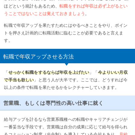
ほどという統計もあるため、
転職をすれば年収は必ず上がるとい
うことではないことは覚えておきましょう
。
転職で年収アップを果たすためにはやるべきことをやり、ポイン
トを押さえ計画的に転職活動に臨むことが必要であると言えま
す。
転職で年収アップさせる方法
「
せっかく転職をするならば年収を上げたい
」「
今よりいい月収
で手当も欲しい
」と思う人が大半です。ここでは、どうすれば今
以上の条件で転職を果たせるかをレクチャーしていきます。
営業職、もしくは専門性の高い仕事に就く
給与アップを計るなら営業系職種への転職やキャリアチェンジが
一番妥当な手段です。営業職は自分の成果に応じて給与を得られ
るコミッション制度（歩合制）を導入している会社もあり、
月給