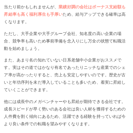
当たり前かもしれませんが、
業績好調の会社はボーナス支給額も
昇給率も高く福利厚生も手厚い
ため、給与アップできる確率は高
くなります。
ただし、大手企業や大手グループ会社、知名度の高い企業の場
合、競争率も高いため事前準備を念入りにし万全の状態て転職活
動を始めましょう。
また、あまり名の知れていない日系老舗中小企業がおススメで
す。実はその道ではかなり有名であったりニッチな産業でのシェ
ア率が高かったりすると、売上も安定しやすいのです。歴史が古
いと年功序列を未だ導入していることも多いため、着実に昇給し
ていくことができます。
他には成長中のメガベンチャーやも昇給が期待できる会社です。
成長スピードが早く勢いのある会社は良い人材を獲得するための
人件費を割く傾向にあるため、活躍できる経験を持っていれば今
より良い条件での転職を望みやすくなります。