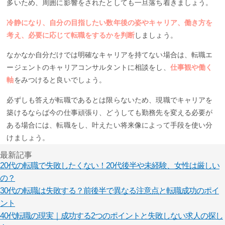
多いため、周囲に影響をされたとしても一旦落ち着きましょう。
冷静になり、自分の目指したい数年後の姿やキャリア、働き方を
考え、必要に応じて転職をするかを判断
しましょう。
なかなか自分だけでは明確なキャリアを持てない場合は、転職エ
ージェントのキャリアコンサルタントに相談をし、
仕事観や働く
軸
をみつけると良いでしょう。
必ずしも答えが転職であるとは限らないため、現職でキャリアを
築けるならば今の仕事頑張り、どうしても勤務先を変える必要が
ある場合には、転職をし、叶えたい将来像によって手段を使い分
けましょう。
最新記事
20代の転職で失敗したくない！20代後半や未経験、女性は厳しい
の？
30代の転職は失敗する？前後半で異なる注意点と転職成功のポイ
ント
40代転職の現実｜成功する2つのポイントと失敗しない求人の探し