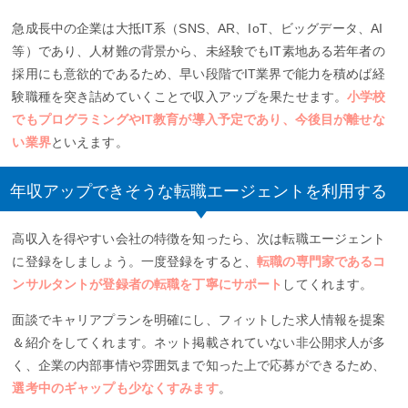
急成長中の企業は大抵IT系（SNS、AR、IoT、ビッグデータ、AI
等）であり、人材難の背景から、未経験でもIT素地ある若年者の
採用にも意欲的であるため、早い段階でIT業界で能力を積めば経
験職種を突き詰めていくことで収入アップを果たせます。
小学校
でもプログラミングやIT教育が導入予定であり、今後目が離せな
い業界
といえます。
年収アップできそうな転職エージェントを利用する
高収入を得やすい会社の特徴を知ったら、次は転職エージェント
に登録をしましょう。一度登録をすると、
転職の専門家であるコ
ンサルタントが登録者の転職を丁寧にサポート
してくれます。
面談でキャリアプランを明確にし、フィットした求人情報を提案
＆紹介をしてくれます。ネット掲載されていない非公開求人が多
く、企業の内部事情や雰囲気まで知った上で応募ができるため、
選考中のギャップも少なくすみます
。