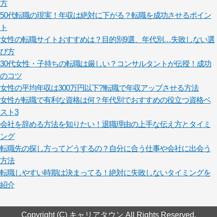
方
50代転職の現実！年収は絶対に下がる？転職を成功させるポイン
ト
女性の転職サイトおすすめは？目的別9選、年代別…失敗しない選
び方
30代女性・子持ちの転職は厳しい？コンサルタントが伝授！成功
のコツ
女性の平均年収は300万円以下?!転職で年収アップさせる方法
女性が転職で有利な資格は何？年代別でおすすめの役立つ資格ベ
スト3
会社を辞める方法を知りたい！退職理由の上手な伝え方とタイミ
ング
転職先の探し方ってどうするの？自分に合う仕事や会社に出会う
方法
転職しやすい時期は決まってる！絶対に失敗しないタイミングを
紹介
Copyright (C) キャリアタウン All Rights Reserved.