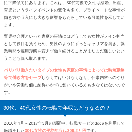
に下降傾向にあります。これは、30代前後で女性は結婚、出産、
育児というライフイベントの変化も多く、プライベートな事情が
働き方や収入にも大きな影響をもたらしている可能性を示してい
ます。
育児や介護といった家庭の事情にはどうしても女性がメイン担当
として役目を負うため、男性のようにずっとキャリアを磨き、就
業時間や雇用形態を変えず働き続けることがまだまだ難しいとい
うことも読み取れます。
バリバリ働きたいタイプの女性も家庭の事情によっては時短勤務
等で働き方をセーブ
しなくてはいけなくなり、仕事内容へのやり
がいや労働対価に納得いかずに働いている方も少なくはないので
す。
30代、40代女性の転職で年収はどうなるの？
2016年4月～2017年3月の期間中、転職サービスdodaを利用して
転職をした
30代女性の平均年収は309.2万円
です。