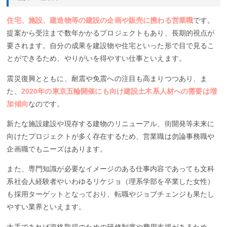
住宅、施設、建造物等の建設の企画や販売に携わる営業職
です。
提案から受注まで数年かかるプロジェクトもあり、長期的視点が
要されます。自分の成果を建設物や住宅といった形で目で見るこ
とができるため、やりがいを得やすい仕事といえます。
震災復興とともに、耐震や免震への注目も高まりつつあり、ま
た、
2020年の東京五輪開催にも向け建設土木系人材への需要は増
加傾向
なのです。
新たな施設建設や現存する建物のリニューアル、街開発等未来に
向けたプロジェクトが多く存在するため、営業職は勿論事務職や
企画職でもニーズはあります。
また、専門知識が必要なイメージのある仕事内容であっても文科
系社会人経験者やいわゆるリケジョ（理系学部を卒業した女性）
も採用ターゲットとなっており、転職やジョブチェンジも果たし
やすい業界といえます。
大手であれば資格取得のための研修制度や費用支援があるため、