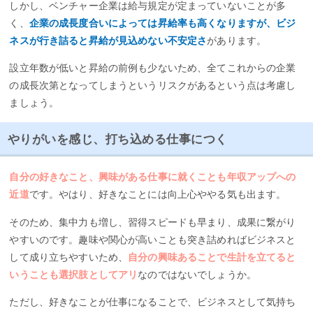
しかし、ベンチャー企業は給与規定が定まっていないことが多
く、
企業の成長度合いによっては昇給率も高くなりますが、ビジ
ネスが行き詰ると昇給が見込めない不安定さ
があります。
設立年数が低いと昇給の前例も少ないため、全てこれからの企業
の成長次第となってしまうというリスクがあるという点は考慮し
ましょう。
やりがいを感じ、打ち込める仕事につく
自分の好きなこと、興味がある仕事に就くことも年収アップへの
近道
です。やはり、好きなことには向上心ややる気も出ます。
そのため、集中力も増し、習得スピードも早まり、成果に繋がり
やすいのです。趣味や関心が高いことも突き詰めればビジネスと
して成り立ちやすいため、
自分の興味あることで生計を立てると
いうことも選択肢としてアリ
なのではないでしょうか。
ただし、好きなことが仕事になることで、ビジネスとして気持ち