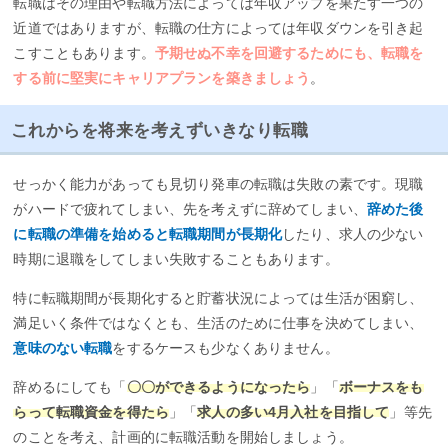
転職はその理由や転職方法によっては年収アップを果たす一つの
近道ではありますが、転職の仕方によっては年収ダウンを引き起
こすこともあります。
予期せぬ不幸を回避するためにも、転職を
する前に堅実にキャリアプランを築きましょう
。
これからを将来を考えずいきなり転職
せっかく能力があっても見切り発車の転職は失敗の素です。現職
がハードで疲れてしまい、先を考えずに辞めてしまい、
辞めた後
に転職の準備を始めると転職期間が長期化
したり、求人の少ない
時期に退職をしてしまい失敗することもあります。
特に転職期間が長期化すると貯蓄状況によっては生活が困窮し、
満足いく条件ではなくとも、生活のために仕事を決めてしまい、
意味のない転職
をするケースも少なくありません。
辞めるにしても「
〇〇ができるようになったら
」「
ボーナスをも
らって転職資金を得たら
」「
求人の多い4月入社を目指して
」等先
のことを考え、計画的に転職活動を開始しましょう。