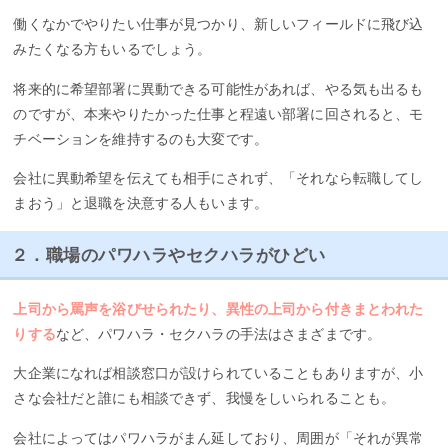
働くなかでやりたい仕事が見つかり、新しいフィールドに飛び込
みたくなる方もいるでしょう。
将来的に希望部署に異動できる可能性があれば、やる気も出るも
のですが、本来やりたかった仕事と程遠い部署に回されると、モ
チベーションを維持するのも大変です。
会社に異動希望を伝えても相手にされず、「それなら転職してし
まおう」と退職を決意する人もいます。
２．職場のパワハラやセクハラがひどい
上司から罵声を浴びせられたり、異性の上司から付きまとわれた
りする
など、パワハラ・セクハラの手法はさまざまです。
大企業になれば相談窓口が設けられていることもありますが、小
さな会社だと誰にも相談できず、我慢をしいられることも。
会社によってはパワハラがまん延しており、周囲が「それが異常