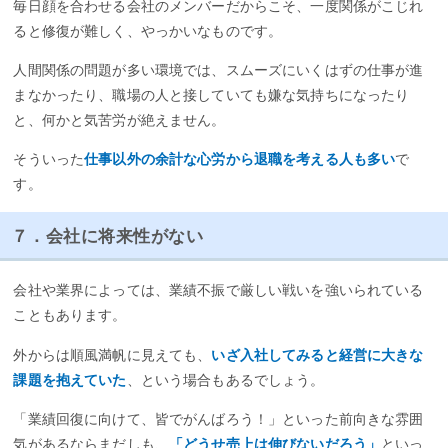
毎日顔を合わせる会社のメンバーだからこそ、一度関係がこじれ
ると修復が難しく、やっかいなものです。
人間関係の問題が多い環境では、スムーズにいくはずの仕事が進
まなかったり、職場の人と接していても嫌な気持ちになったり
と、何かと気苦労が絶えません。
そういった
仕事以外の余計な心労から退職を考える人も多い
で
す。
７．会社に将来性がない
会社や業界によっては、業績不振で厳しい戦いを強いられている
こともあります。
外からは順風満帆に見えても、
いざ入社してみると経営に大きな
課題を抱えていた
、という場合もあるでしょう。
「業績回復に向けて、皆でがんばろう！」といった前向きな雰囲
気があるならまだしも、
「どうせ売上は伸びないだろう」
といっ