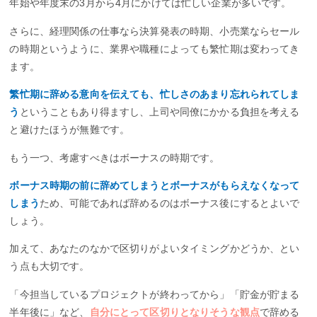
年始や年度末の3月から4月にかけては忙しい企業が多いです。
さらに、経理関係の仕事なら決算発表の時期、小売業ならセール
の時期というように、業界や職種によっても繁忙期は変わってき
ます。
繁忙期に辞める意向を伝えても、忙しさのあまり忘れられてしま
う
ということもあり得ますし、上司や同僚にかかる負担を考える
と避けたほうが無難です。
もう一つ、考慮すべきはボーナスの時期です。
ボーナス時期の前に辞めてしまうとボーナスがもらえなくなって
しまう
ため、可能であれば辞めるのはボーナス後にするとよいで
しょう。
加えて、あなたのなかで区切りがよいタイミングかどうか、とい
う点も大切です。
「今担当しているプロジェクトが終わってから」「貯金が貯まる
半年後に」など、
自分にとって区切りとなりそうな観点
で辞める