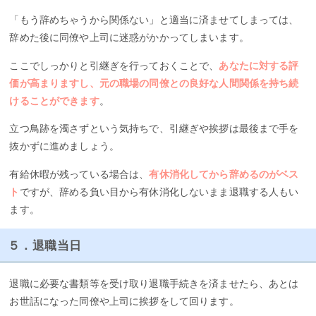
「もう辞めちゃうから関係ない」と適当に済ませてしまっては、
辞めた後に同僚や上司に迷惑がかかってしまいます。
ここでしっかりと引継ぎを行っておくことで、
あなたに対する評
価が高まりますし、元の職場の同僚との良好な人間関係を持ち続
けることができます
。
立つ鳥跡を濁さずという気持ちで、引継ぎや挨拶は最後まで手を
抜かずに進めましょう。
有給休暇が残っている場合は、
有休消化してから辞めるのがベス
ト
ですが、辞める負い目から有休消化しないまま退職する人もい
ます。
５．退職当日
退職に必要な書類等を受け取り退職手続きを済ませたら、あとは
お世話になった同僚や上司に挨拶をして回ります。