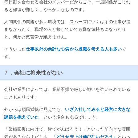
毎日顔を合わせる会社のメンバーだからこそ、一度関係がこじれ
ると修復が難しく、やっかいなものです。
人間関係の問題が多い環境では、スムーズにいくはずの仕事が進
まなかったり、職場の人と接していても嫌な気持ちになったり
と、何かと気苦労が絶えません。
そういった
仕事以外の余計な心労から退職を考える人も多い
で
す。
７．会社に将来性がない
会社や業界によっては、業績不振で厳しい戦いを強いられている
こともあります。
外からは順風満帆に見えても、
いざ入社してみると経営に大きな
課題を抱えていた
、という場合もあるでしょう。
「業績回復に向けて、皆でがんばろう！」といった前向きな雰囲
気があるならまだしも、
「どうせ売上は伸びないだろう」
といっ