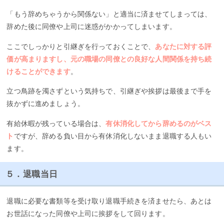
「もう辞めちゃうから関係ない」と適当に済ませてしまっては、
辞めた後に同僚や上司に迷惑がかかってしまいます。
ここでしっかりと引継ぎを行っておくことで、
あなたに対する評
価が高まりますし、元の職場の同僚との良好な人間関係を持ち続
けることができます
。
立つ鳥跡を濁さずという気持ちで、引継ぎや挨拶は最後まで手を
抜かずに進めましょう。
有給休暇が残っている場合は、
有休消化してから辞めるのがベス
ト
ですが、辞める負い目から有休消化しないまま退職する人もい
ます。
５．退職当日
退職に必要な書類等を受け取り退職手続きを済ませたら、あとは
お世話になった同僚や上司に挨拶をして回ります。