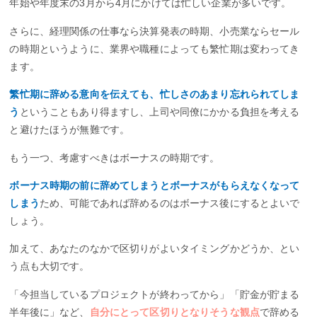
年始や年度末の3月から4月にかけては忙しい企業が多いです。
さらに、経理関係の仕事なら決算発表の時期、小売業ならセール
の時期というように、業界や職種によっても繁忙期は変わってき
ます。
繁忙期に辞める意向を伝えても、忙しさのあまり忘れられてしま
う
ということもあり得ますし、上司や同僚にかかる負担を考える
と避けたほうが無難です。
もう一つ、考慮すべきはボーナスの時期です。
ボーナス時期の前に辞めてしまうとボーナスがもらえなくなって
しまう
ため、可能であれば辞めるのはボーナス後にするとよいで
しょう。
加えて、あなたのなかで区切りがよいタイミングかどうか、とい
う点も大切です。
「今担当しているプロジェクトが終わってから」「貯金が貯まる
半年後に」など、
自分にとって区切りとなりそうな観点
で辞める