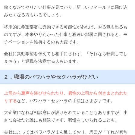
働くなかでやりたい仕事が見つかり、新しいフィールドに飛び込
みたくなる方もいるでしょう。
将来的に希望部署に異動できる可能性があれば、やる気も出るも
のですが、本来やりたかった仕事と程遠い部署に回されると、モ
チベーションを維持するのも大変です。
会社に異動希望を伝えても相手にされず、「それなら転職してし
まおう」と退職を決意する人もいます。
２．職場のパワハラやセクハラがひどい
上司から罵声を浴びせられたり、異性の上司から付きまとわれた
りする
など、パワハラ・セクハラの手法はさまざまです。
大企業になれば相談窓口が設けられていることもありますが、小
さな会社だと誰にも相談できず、我慢をしいられることも。
会社によってはパワハラがまん延しており、周囲が「それが異常