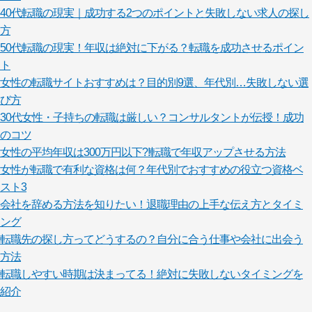
40代転職の現実｜成功する2つのポイントと失敗しない求人の探し
方
50代転職の現実！年収は絶対に下がる？転職を成功させるポイン
ト
女性の転職サイトおすすめは？目的別9選、年代別…失敗しない選
び方
30代女性・子持ちの転職は厳しい？コンサルタントが伝授！成功
のコツ
女性の平均年収は300万円以下?!転職で年収アップさせる方法
女性が転職で有利な資格は何？年代別でおすすめの役立つ資格ベ
スト3
会社を辞める方法を知りたい！退職理由の上手な伝え方とタイミ
ング
転職先の探し方ってどうするの？自分に合う仕事や会社に出会う
方法
転職しやすい時期は決まってる！絶対に失敗しないタイミングを
紹介