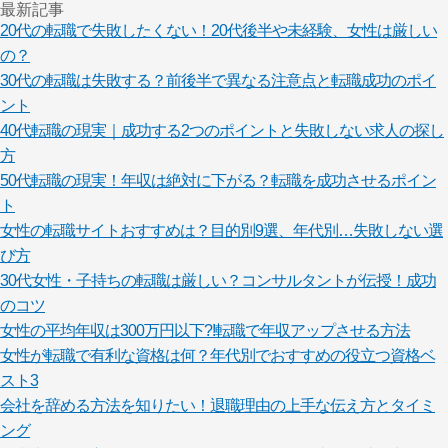
最新記事
20代の転職で失敗したくない！20代後半や未経験、女性は厳しい
の？
30代の転職は失敗する？前後半で異なる注意点と転職成功のポイ
ント
40代転職の現実｜成功する2つのポイントと失敗しない求人の探し
方
50代転職の現実！年収は絶対に下がる？転職を成功させるポイン
ト
女性の転職サイトおすすめは？目的別9選、年代別…失敗しない選
び方
30代女性・子持ちの転職は厳しい？コンサルタントが伝授！成功
のコツ
女性の平均年収は300万円以下?!転職で年収アップさせる方法
女性が転職で有利な資格は何？年代別でおすすめの役立つ資格ベ
スト3
会社を辞める方法を知りたい！退職理由の上手な伝え方とタイミ
ング