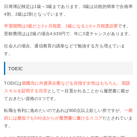
日商簿記検定は1級～3級まであります。3級は比較的簡単で合格率
4割、2級は2割となっています。
学習期間は3級だと3ヶ月程度、2級になると6ヶ月程度必要
です。
受験費用はは2級の場合4,630円で、年に3度チャンスがあります。
社会人の場合、通信教育の講座などで勉強する方も増えていま
す。
TOEIC
TOEICは
就職先に外資系企業などを目指す女性はもちろん、英語
スキルを証明する目安
として一目置かれることから履歴書に載せ
ておきたい資格の1つです。
転職を有利に進めたいのであれば800点以上欲しい所ですが、
一般
的には最低でも500点からが履歴書に書けるスコア
だとされていま
す。