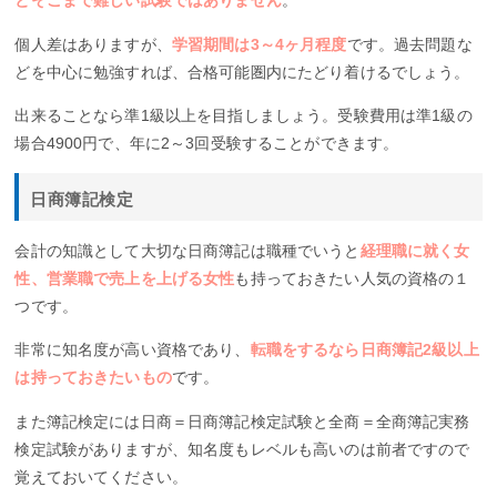
とそこまで難しい試験ではありません
。
個人差はありますが、
学習期間は3～4ヶ月程度
です。過去問題な
どを中心に勉強すれば、合格可能圏内にたどり着けるでしょう。
出来ることなら準1級以上を目指しましょう。受験費用は準1級の
場合4900円で、年に2～3回受験することができます。
日商簿記検定
会計の知識として大切な日商簿記は職種でいうと
経理職に就く女
性、営業職で売上を上げる女性
も持っておきたい人気の資格の１
つです。
非常に知名度が高い資格であり、
転職をするなら日商簿記2級以上
は持っておきたいもの
です。
また簿記検定には日商＝日商簿記検定試験と全商＝全商簿記実務
検定試験がありますが、知名度もレベルも高いのは前者ですので
覚えておいてください。