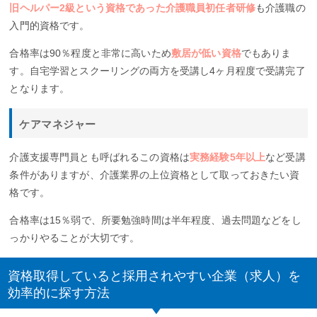
旧ヘルパー2級という資格であった介護職員初任者研修
も介護職の
入門的資格です。
合格率は90％程度と非常に高いため
敷居が低い資格
でもありま
す。自宅学習とスクーリングの両方を受講し4ヶ月程度で受講完了
となります。
ケアマネジャー
介護支援専門員とも呼ばれるこの資格は
実務経験5年以上
など受講
条件がありますが、介護業界の上位資格として取っておきたい資
格です。
合格率は15％弱で、所要勉強時間は半年程度、過去問題などをし
っかりやることが大切です。
資格取得していると採用されやすい企業（求人）を
効率的に探す方法