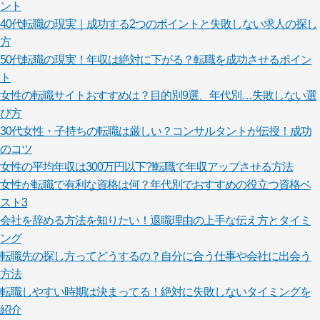
ント
40代転職の現実｜成功する2つのポイントと失敗しない求人の探し
方
50代転職の現実！年収は絶対に下がる？転職を成功させるポイン
ト
女性の転職サイトおすすめは？目的別9選、年代別…失敗しない選
び方
30代女性・子持ちの転職は厳しい？コンサルタントが伝授！成功
のコツ
女性の平均年収は300万円以下?!転職で年収アップさせる方法
女性が転職で有利な資格は何？年代別でおすすめの役立つ資格ベ
スト3
会社を辞める方法を知りたい！退職理由の上手な伝え方とタイミ
ング
転職先の探し方ってどうするの？自分に合う仕事や会社に出会う
方法
転職しやすい時期は決まってる！絶対に失敗しないタイミングを
紹介