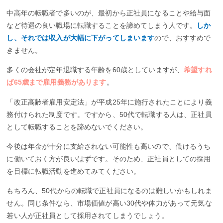
中高年の転職者で多いのが、最初から正社員になることや給与面
など待遇の良い職場に転職することを諦めてしまう人です。
しか
し、それでは収入が大幅に下がってしまいます
ので、おすすめで
きません。
多くの会社が定年退職する年齢を60歳としていますが、
希望すれ
ば65歳まで雇用義務があります
。
「改正高齢者雇用安定法」が平成25年に施行されたことにより義
務付けられた制度です。ですから、50代で転職する人は、正社員
として転職することを諦めないでください。
今後は年金が十分に支給されない可能性も高いので、働けるうち
に働いておく方が良いはずです。そのため、正社員としての採用
を目標に転職活動を進めてみてください。
もちろん、50代からの転職で正社員になるのは難しいかもしれま
せん。同じ条件なら、市場価値が高い30代や体力があって元気な
若い人が正社員として採用されてしまうでしょう。