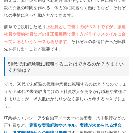
例えば、非正規雇用なら勤務時間が少ないため早く家に帰って両
親の介護の時間を作れる、体力的に問題なく働けるなど、それぞ
れの事情に合った働き方ができます。
前章でご説明した通り
正社員として働くのがベストですが、派遣
社員や契約社員などの非正規雇用で働く方がライフスタイルに合
っているというケースもあります
。それぞれの事情に合った転職
先を探し出すことが重要です。
50代で未経験職に転職することはできるのか？うまくい
く方法は？
では、50代で未経験の職種や業種に転職するのはどうなのでしょ
うか？50代の未経験者向けの正社員求人があるかは職種や業種に
もよりますが、求人数はかなり少なく厳しいと考えるべきでしょ
う。
IT業界のエンジニアや自動車メーカーの技術者、大手銀行などの
正社員など、
豊富な実務経験やスキル、実績が求められる場合
は、ほぼ未経験からの転職は無理
です。履歴書や職務経歴書など