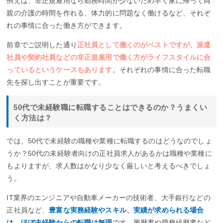
例えば、非正規雇用なら勤務時間が少ないため早く家に帰って両
親の介護の時間を作れる、体力的に問題なく働けるなど、それぞ
れの事情に合った働き方ができます。
前章でご説明した通り
正社員として働くのがベストですが、派遣
社員や契約社員などの非正規雇用で働く方がライフスタイルに合
っているというケースもあります
。それぞれの事情に合った転職
先を探し出すことが重要です。
50代で未経験職に転職することはできるのか？うまくい
く方法は？
では、50代で未経験の職種や業種に転職するのはどうなのでしょ
うか？50代の未経験者向けの正社員求人があるかは職種や業種に
もよりますが、求人数はかなり少なく厳しいと考えるべきでしょ
う。
IT業界のエンジニアや自動車メーカーの技術者、大手銀行などの
正社員など、
豊富な実務経験やスキル、実績が求められる場合
は、ほぼ未経験からの転職は無理
です。履歴書や職務経歴書など