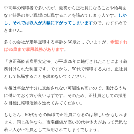
中高年の転職者で多いのが、最初から正社員になることや給与面
など待遇の良い職場に転職することを諦めてしまう人です。
しか
し、それでは収入が大幅に下がってしまいます
ので、おすすめで
きません。
多くの会社が定年退職する年齢を60歳としていますが、
希望すれ
ば65歳まで雇用義務があります
。
「改正高齢者雇用安定法」が平成25年に施行されたことにより義
務付けられた制度です。ですから、50代で転職する人は、正社員
として転職することを諦めないでください。
今後は年金が十分に支給されない可能性も高いので、働けるうち
に働いておく方が良いはずです。そのため、正社員としての採用
を目標に転職活動を進めてみてください。
もちろん、50代からの転職で正社員になるのは難しいかもしれま
せん。同じ条件なら、市場価値が高い30代や体力があって元気な
若い人が正社員として採用されてしまうでしょう。