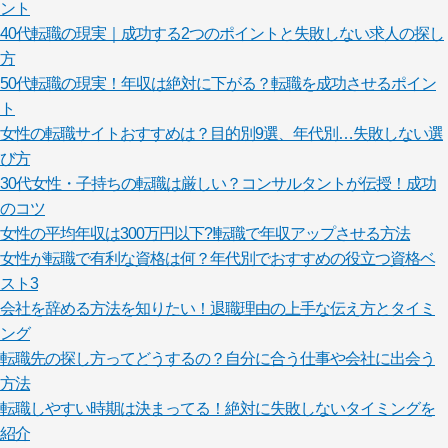
ント
40代転職の現実｜成功する2つのポイントと失敗しない求人の探し
方
50代転職の現実！年収は絶対に下がる？転職を成功させるポイン
ト
女性の転職サイトおすすめは？目的別9選、年代別…失敗しない選
び方
30代女性・子持ちの転職は厳しい？コンサルタントが伝授！成功
のコツ
女性の平均年収は300万円以下?!転職で年収アップさせる方法
女性が転職で有利な資格は何？年代別でおすすめの役立つ資格ベ
スト3
会社を辞める方法を知りたい！退職理由の上手な伝え方とタイミ
ング
転職先の探し方ってどうするの？自分に合う仕事や会社に出会う
方法
転職しやすい時期は決まってる！絶対に失敗しないタイミングを
紹介