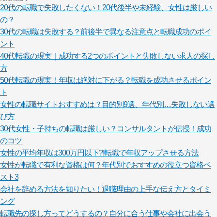
20代の転職で失敗したくない！20代後半や未経験、女性は厳しい
の？
30代の転職は失敗する？前後半で異なる注意点と転職成功のポイ
ント
40代転職の現実｜成功する2つのポイントと失敗しない求人の探し
方
50代転職の現実！年収は絶対に下がる？転職を成功させるポイン
ト
女性の転職サイトおすすめは？目的別9選、年代別…失敗しない選
び方
30代女性・子持ちの転職は厳しい？コンサルタントが伝授！成功
のコツ
女性の平均年収は300万円以下?!転職で年収アップさせる方法
女性が転職で有利な資格は何？年代別でおすすめの役立つ資格ベ
スト3
会社を辞める方法を知りたい！退職理由の上手な伝え方とタイミ
ング
転職先の探し方ってどうするの？自分に合う仕事や会社に出会う