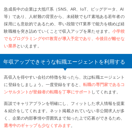
急成長中の企業は大抵IT系（SNS、AR、IoT、ビッグデータ、AI
等）であり、人材難の背景から、未経験でもIT素地ある若年者の
採用にも意欲的であるため、早い段階でIT業界で能力を積めば経
験職種を突き詰めていくことで収入アップを果たせます。
小学校
でもプログラミングやIT教育が導入予定であり、今後目が離せな
い業界
といえます。
年収アップできそうな転職エージェントを利用する
高収入を得やすい会社の特徴を知ったら、次は転職エージェント
に登録をしましょう。一度登録をすると、
転職の専門家であるコ
ンサルタントが登録者の転職を丁寧にサポート
してくれます。
面談でキャリアプランを明確にし、フィットした求人情報を提案
＆紹介をしてくれます。ネット掲載されていない非公開求人が多
く、企業の内部事情や雰囲気まで知った上で応募ができるため、
選考中のギャップも少なくすみます
。