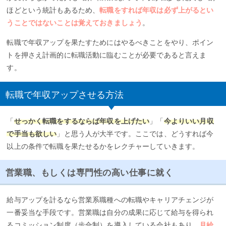
ほどという統計もあるため、
転職をすれば年収は必ず上がるとい
うことではないことは覚えておきましょう
。
転職で年収アップを果たすためにはやるべきことをやり、ポイン
トを押さえ計画的に転職活動に臨むことが必要であると言えま
す。
転職で年収アップさせる方法
「
せっかく転職をするならば年収を上げたい
」「
今よりいい月収
で手当も欲しい
」と思う人が大半です。ここでは、どうすれば今
以上の条件で転職を果たせるかをレクチャーしていきます。
営業職、もしくは専門性の高い仕事に就く
給与アップを計るなら営業系職種への転職やキャリアチェンジが
一番妥当な手段です。営業職は自分の成果に応じて給与を得られ
るコミッション制度（歩合制）を導入している会社もあり、
月給