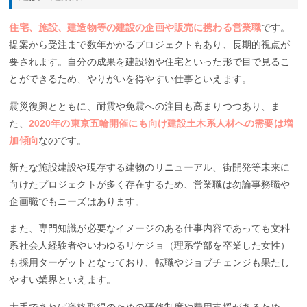
住宅、施設、建造物等の建設の企画や販売に携わる営業職
です。
提案から受注まで数年かかるプロジェクトもあり、長期的視点が
要されます。自分の成果を建設物や住宅といった形で目で見るこ
とができるため、やりがいを得やすい仕事といえます。
震災復興とともに、耐震や免震への注目も高まりつつあり、ま
た、
2020年の東京五輪開催にも向け建設土木系人材への需要は増
加傾向
なのです。
新たな施設建設や現存する建物のリニューアル、街開発等未来に
向けたプロジェクトが多く存在するため、営業職は勿論事務職や
企画職でもニーズはあります。
また、専門知識が必要なイメージのある仕事内容であっても文科
系社会人経験者やいわゆるリケジョ（理系学部を卒業した女性）
も採用ターゲットとなっており、転職やジョブチェンジも果たし
やすい業界といえます。
大手であれば資格取得のための研修制度や費用支援があるため、