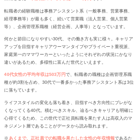
転職者の経験職種は事務アシスタント系（一般事務、営業事務、
経理事務等）が最も多く、続いて営業職（法人営業、個人営業
等）、企画管理系職種（経営企画、人事等）となっています。
何かと節目になりやすい30代、その働き方も実に様々。キャリア
アップを目指すキャリアウーマンタイプやプライベート重視派、
家庭第一のママワーカーといったようにそれぞれの状況にかなり
違いがあるため、多様性に富んだ世代といえます。
40代女性の平均年収は503万円
で、転職者の職種は企画管理系職
種が約3割を占め、30代で一番多かった事務アシスタント系は3位
に落ちています。
ライフスタイルの変化も落ち着き、目指すべき方向性にブレがな
くなってくる40代。積むべきスキル、辿るべきキャリアも明確に
心得てくるため、この世代で正社員転職を果たす人は高収入のマ
ネジメント層であることがデータから読み取れます。
※
あくまで、正社員での転職を果たした女性の年収情報
であるた