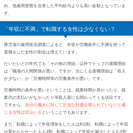
め、他雇用形態を合算した平均給与よりも高い金額となっていま
す。
「年収に不満」で転職する女性は少なくない？
厚労省の雇用状況調査によると、年収や労働条件に不満を持って
退職をした女性の割合は増えています。
だいたいどの年代でも「その他の理由」以外でトップの退職理由
は「職場の人間関係が悪い」ですが、次にくる退職理由は「収入
が少ない」か「労働時間等の労働条件が悪い」です。
労働時間の条件が悪いということは、残業時間が長かったり、残
業代の支払いがなかったり等収入面にも関わってくる項目です。
ですから、
自分の働きに対して正当な対価を得られていないと感
じる女性は沢山いる
ということでもあります。
また、転職によって年収増加をした人は約3割、転職によって年収
が変わらなかった人も3割、転職によって年収が減少した人も3割