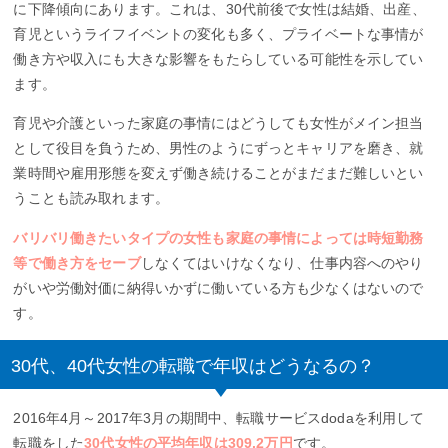
に下降傾向にあります。これは、30代前後で女性は結婚、出産、
育児というライフイベントの変化も多く、プライベートな事情が
働き方や収入にも大きな影響をもたらしている可能性を示してい
ます。
育児や介護といった家庭の事情にはどうしても女性がメイン担当
として役目を負うため、男性のようにずっとキャリアを磨き、就
業時間や雇用形態を変えず働き続けることがまだまだ難しいとい
うことも読み取れます。
バリバリ働きたいタイプの女性も家庭の事情によっては時短勤務
等で働き方をセーブ
しなくてはいけなくなり、仕事内容へのやり
がいや労働対価に納得いかずに働いている方も少なくはないので
す。
30代、40代女性の転職で年収はどうなるの？
2016年4月～2017年3月の期間中、転職サービスdodaを利用して
転職をした
30代女性の平均年収は309.2万円
です。