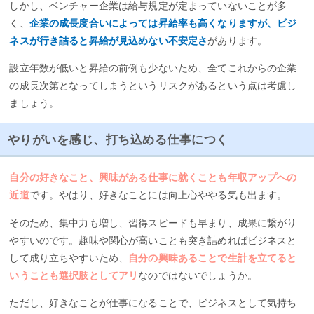
しかし、ベンチャー企業は給与規定が定まっていないことが多
く、
企業の成長度合いによっては昇給率も高くなりますが、ビジ
ネスが行き詰ると昇給が見込めない不安定さ
があります。
設立年数が低いと昇給の前例も少ないため、全てこれからの企業
の成長次第となってしまうというリスクがあるという点は考慮し
ましょう。
やりがいを感じ、打ち込める仕事につく
自分の好きなこと、興味がある仕事に就くことも年収アップへの
近道
です。やはり、好きなことには向上心ややる気も出ます。
そのため、集中力も増し、習得スピードも早まり、成果に繋がり
やすいのです。趣味や関心が高いことも突き詰めればビジネスと
して成り立ちやすいため、
自分の興味あることで生計を立てると
いうことも選択肢としてアリ
なのではないでしょうか。
ただし、好きなことが仕事になることで、ビジネスとして気持ち