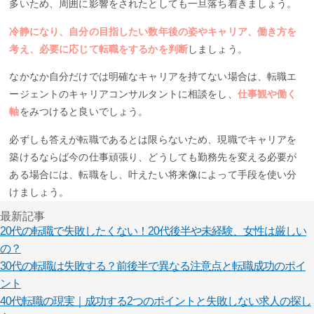
多いため、周囲に影響をされたとしても一旦落ち着きましょう。
冷静になり、自分の目指したい数年後の姿やキャリア、働き方を
考え、必要に応じて転職をするかを判断
しましょう。
なかなか自分だけでは明確なキャリアを持てない場合は、転職エ
ージェントのキャリアコンサルタントに相談をし、
仕事観や働く
軸
をみつけると良いでしょう。
必ずしも答えが転職であるとは限らないため、現職でキャリアを
築けるならば今の仕事頑張り、どうしても勤務先を変える必要が
ある場合には、転職をし、叶えたい将来像によって手段を使い分
けましょう。
最新記事
20代の転職で失敗したくない！20代後半や未経験、女性は厳しい
の？
30代の転職は失敗する？前後半で異なる注意点と転職成功のポイ
ント
40代転職の現実｜成功する2つのポイントと失敗しない求人の探し