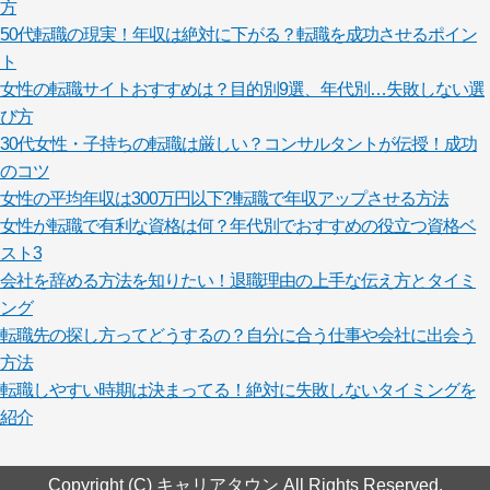
方
50代転職の現実！年収は絶対に下がる？転職を成功させるポイン
ト
女性の転職サイトおすすめは？目的別9選、年代別…失敗しない選
び方
30代女性・子持ちの転職は厳しい？コンサルタントが伝授！成功
のコツ
女性の平均年収は300万円以下?!転職で年収アップさせる方法
女性が転職で有利な資格は何？年代別でおすすめの役立つ資格ベ
スト3
会社を辞める方法を知りたい！退職理由の上手な伝え方とタイミ
ング
転職先の探し方ってどうするの？自分に合う仕事や会社に出会う
方法
転職しやすい時期は決まってる！絶対に失敗しないタイミングを
紹介
Copyright (C) キャリアタウン All Rights Reserved.