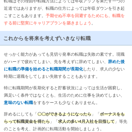
転職はその理由や転職方法によっては年収アップを果たす一つの
近道ではありますが、転職の仕方によっては年収ダウンを引き起
こすこともあります。
予期せぬ不幸を回避するためにも、転職を
する前に堅実にキャリアプランを築きましょう
。
これからを将来を考えずいきなり転職
せっかく能力があっても見切り発車の転職は失敗の素です。現職
がハードで疲れてしまい、先を考えずに辞めてしまい、
辞めた後
に転職の準備を始めると転職期間が長期化
したり、求人の少ない
時期に退職をしてしまい失敗することもあります。
特に転職期間が長期化すると貯蓄状況によっては生活が困窮し、
満足いく条件ではなくとも、生活のために仕事を決めてしまい、
意味のない転職
をするケースも少なくありません。
辞めるにしても「
〇〇ができるようになったら
」「
ボーナスをも
らって転職資金を得たら
」「
求人の多い4月入社を目指して
」等先
のことを考え、計画的に転職活動を開始しましょう。