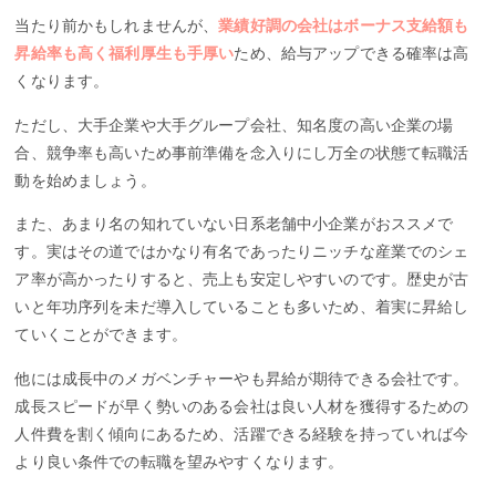
当たり前かもしれませんが、
業績好調の会社はボーナス支給額も
昇給率も高く福利厚生も手厚い
ため、給与アップできる確率は高
くなります。
ただし、大手企業や大手グループ会社、知名度の高い企業の場
合、競争率も高いため事前準備を念入りにし万全の状態て転職活
動を始めましょう。
また、あまり名の知れていない日系老舗中小企業がおススメで
す。実はその道ではかなり有名であったりニッチな産業でのシェ
ア率が高かったりすると、売上も安定しやすいのです。歴史が古
いと年功序列を未だ導入していることも多いため、着実に昇給し
ていくことができます。
他には成長中のメガベンチャーやも昇給が期待できる会社です。
成長スピードが早く勢いのある会社は良い人材を獲得するための
人件費を割く傾向にあるため、活躍できる経験を持っていれば今
より良い条件での転職を望みやすくなります。