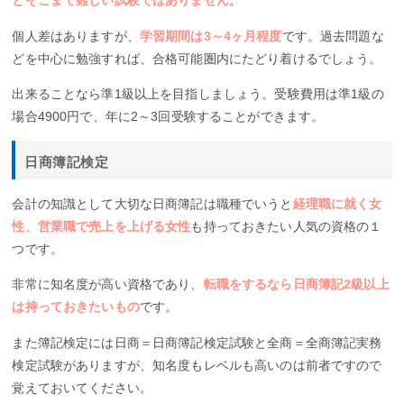
とそこまで難しい試験ではありません
。
個人差はありますが、
学習期間は3～4ヶ月程度
です。過去問題な
どを中心に勉強すれば、合格可能圏内にたどり着けるでしょう。
出来ることなら準1級以上を目指しましょう。受験費用は準1級の
場合4900円で、年に2～3回受験することができます。
日商簿記検定
会計の知識として大切な日商簿記は職種でいうと
経理職に就く女
性、営業職で売上を上げる女性
も持っておきたい人気の資格の１
つです。
非常に知名度が高い資格であり、
転職をするなら日商簿記2級以上
は持っておきたいもの
です。
また簿記検定には日商＝日商簿記検定試験と全商＝全商簿記実務
検定試験がありますが、知名度もレベルも高いのは前者ですので
覚えておいてください。