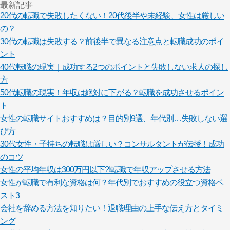
最新記事
20代の転職で失敗したくない！20代後半や未経験、女性は厳しい
の？
30代の転職は失敗する？前後半で異なる注意点と転職成功のポイ
ント
40代転職の現実｜成功する2つのポイントと失敗しない求人の探し
方
50代転職の現実！年収は絶対に下がる？転職を成功させるポイン
ト
女性の転職サイトおすすめは？目的別9選、年代別…失敗しない選
び方
30代女性・子持ちの転職は厳しい？コンサルタントが伝授！成功
のコツ
女性の平均年収は300万円以下?!転職で年収アップさせる方法
女性が転職で有利な資格は何？年代別でおすすめの役立つ資格ベ
スト3
会社を辞める方法を知りたい！退職理由の上手な伝え方とタイミ
ング