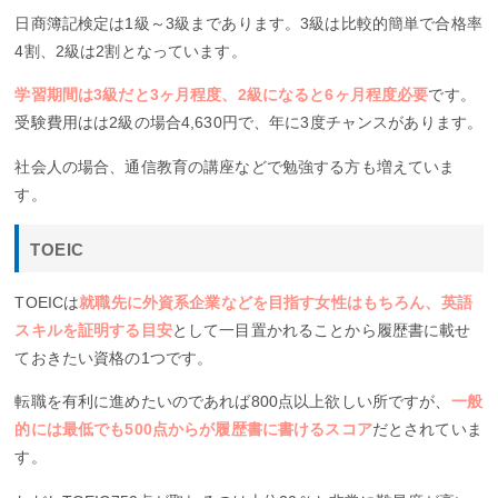
日商簿記検定は1級～3級まであります。3級は比較的簡単で合格率
4割、2級は2割となっています。
学習期間は3級だと3ヶ月程度、2級になると6ヶ月程度必要
です。
受験費用はは2級の場合4,630円で、年に3度チャンスがあります。
社会人の場合、通信教育の講座などで勉強する方も増えていま
す。
TOEIC
TOEICは
就職先に外資系企業などを目指す女性はもちろん、英語
スキルを証明する目安
として一目置かれることから履歴書に載せ
ておきたい資格の1つです。
転職を有利に進めたいのであれば800点以上欲しい所ですが、
一般
的には最低でも500点からが履歴書に書けるスコア
だとされていま
す。