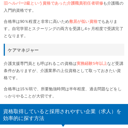
旧ヘルパー2級という資格であった介護職員初任者研修
も介護職の
入門的資格です。
合格率は90％程度と非常に高いため
敷居が低い資格
でもありま
す。自宅学習とスクーリングの両方を受講し4ヶ月程度で受講完了
となります。
ケアマネジャー
介護支援専門員とも呼ばれるこの資格は
実務経験5年以上
など受講
条件がありますが、介護業界の上位資格として取っておきたい資
格です。
合格率は15％弱で、所要勉強時間は半年程度、過去問題などをし
っかりやることが大切です。
資格取得していると採用されやすい企業（求人）を
効率的に探す方法