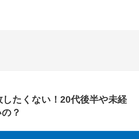
敗したくない！20代後半や未経
いの？