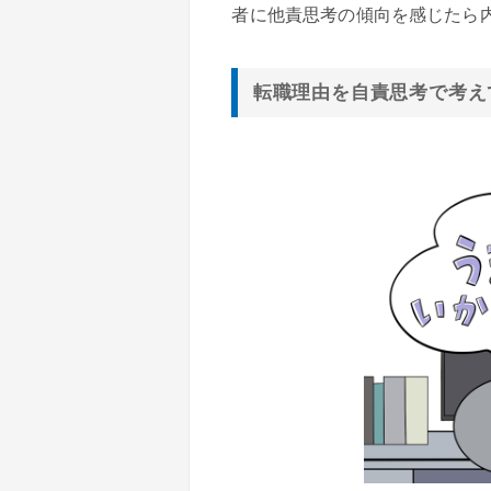
者に他責思考の傾向を感じたら
転職理由を自責思考で考え