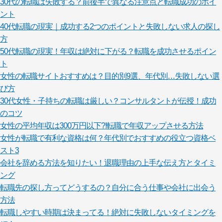
30代の転職は失敗する？前後半で異なる注意点と転職成功のポイ
ント
40代転職の現実｜成功する2つのポイントと失敗しない求人の探し
方
50代転職の現実！年収は絶対に下がる？転職を成功させるポイン
ト
女性の転職サイトおすすめは？目的別9選、年代別…失敗しない選
び方
30代女性・子持ちの転職は厳しい？コンサルタントが伝授！成功
のコツ
女性の平均年収は300万円以下?!転職で年収アップさせる方法
女性が転職で有利な資格は何？年代別でおすすめの役立つ資格ベ
スト3
会社を辞める方法を知りたい！退職理由の上手な伝え方とタイミ
ング
転職先の探し方ってどうするの？自分に合う仕事や会社に出会う
方法
転職しやすい時期は決まってる！絶対に失敗しないタイミングを