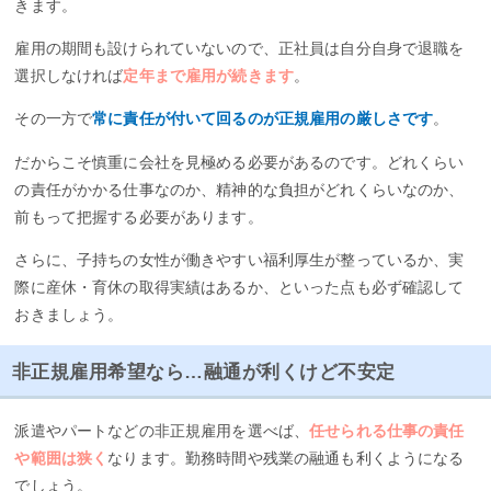
きます。
雇用の期間も設けられていないので、正社員は自分自身で退職を
選択しなければ
定年まで雇用が続きます
。
その一方で
常に責任が付いて回るのが正規雇用の厳しさです
。
だからこそ慎重に会社を見極める必要があるのです。どれくらい
の責任がかかる仕事なのか、精神的な負担がどれくらいなのか、
前もって把握する必要があります。
さらに、子持ちの女性が働きやすい福利厚生が整っているか、実
際に産休・育休の取得実績はあるか、といった点も必ず確認して
おきましょう。
非正規雇用希望なら…融通が利くけど不安定
派遣やパートなどの非正規雇用を選べば、
任せられる仕事の責任
や範囲は狭く
なります。勤務時間や残業の融通も利くようになる
でしょう。