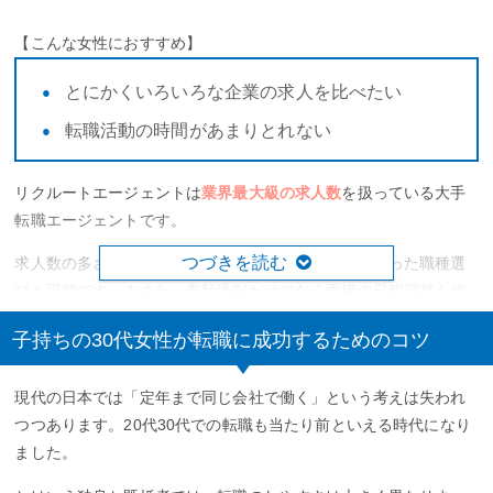
【こんな女性におすすめ】
とにかくいろいろな企業の求人を比べたい
転職活動の時間があまりとれない
リクルートエージェントは
業界最大級の求人数
を扱っている大手
転職エージェントです。
つづきを読む
求人数の多さから扱っている職種も多く、働き方に合った職種選
びも可能です。ままた、書類添削だけでなく面接の日程調整も代
行してもらえます。
子持ちの30代女性が転職に成功するためのコツ
さらに、リクルートエージェント独自のサービスである
Agent
Reportはキャリアアドバイザーからみた企業情報をまとめている
現代の日本では「定年まで同じ会社で働く」という考えは失われ
ので、企業選びにも役立ちます。
つつあります。20代30代での転職も当たり前といえる時代になり
ました。