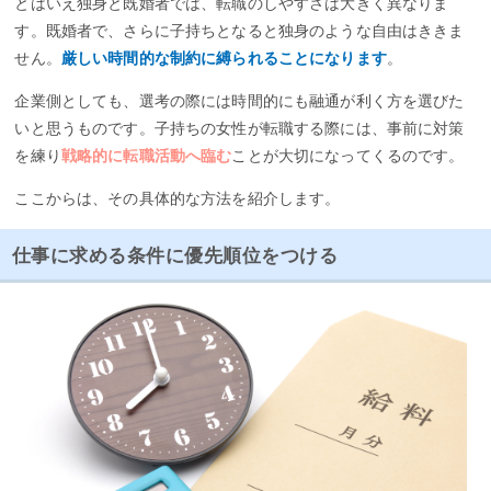
とはいえ独身と既婚者では、転職のしやすさは大きく異なりま
す。既婚者で、さらに子持ちとなると独身のような自由はききま
リクルートエージェントは求人数が多く、職種や業種に特化
せん。
厳しい時間的な制約に縛られることになります
。
していないので、具体的に希望職種や業種が決まっていなく
ても気軽に相談できますよ
企業側としても、選考の際には時間的にも融通が利く方を選びた
いと思うものです。子持ちの女性が転職する際には、事前に対策
＊
リクルートエージェントの詳しい評判をチェックする。
を練り
戦略的に転職活動へ臨む
ことが大切になってくるのです。
ここからは、その具体的な方法を紹介します。
公式ページをみる
［PR］
仕事に求める条件に優先順位をつける
とじる