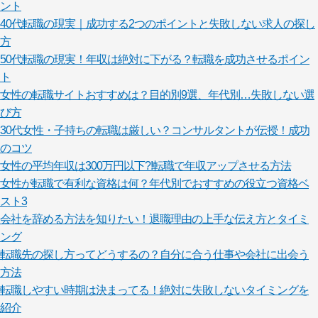
ント
40代転職の現実｜成功する2つのポイントと失敗しない求人の探し
方
50代転職の現実！年収は絶対に下がる？転職を成功させるポイン
ト
女性の転職サイトおすすめは？目的別9選、年代別…失敗しない選
び方
30代女性・子持ちの転職は厳しい？コンサルタントが伝授！成功
のコツ
女性の平均年収は300万円以下?!転職で年収アップさせる方法
女性が転職で有利な資格は何？年代別でおすすめの役立つ資格ベ
スト3
会社を辞める方法を知りたい！退職理由の上手な伝え方とタイミ
ング
転職先の探し方ってどうするの？自分に合う仕事や会社に出会う
方法
転職しやすい時期は決まってる！絶対に失敗しないタイミングを
紹介