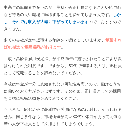
中高年の転職者で多いのが、最初から正社員になることや給与面
など待遇の良い職場に転職することを諦めてしまう人です。
しか
し、それでは収入が大幅に下がってしまいます
ので、おすすめで
きません。
多くの会社が定年退職する年齢を60歳としていますが、
希望すれ
ば65歳まで雇用義務があります
。
「改正高齢者雇用安定法」が平成25年に施行されたことにより義
務付けられた制度です。ですから、50代で転職する人は、正社員
として転職することを諦めないでください。
今後は年金が十分に支給されない可能性も高いので、働けるうち
に働いておく方が良いはずです。そのため、正社員としての採用
を目標に転職活動を進めてみてください。
もちろん、50代からの転職で正社員になるのは難しいかもしれま
せん。同じ条件なら、市場価値が高い30代や体力があって元気な
若い人が正社員として採用されてしまうでしょう。