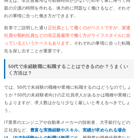
例えば、非正規雇用なら勤務時間が少ないため早く家に帰って両
親の介護の時間を作れる、体力的に問題なく働けるなど、それぞ
れの事情に合った働き方ができます。
前章でご説明した通り
正社員として働くのがベストですが、派遣
社員や契約社員などの非正規雇用で働く方がライフスタイルに合
っているというケースもあります
。それぞれの事情に合った転職
先を探し出すことが重要です。
50代で未経験職に転職することはできるのか？うまくい
く方法は？
では、50代で未経験の職種や業種に転職するのはどうなのでしょ
うか？50代の未経験者向けの正社員求人があるかは職種や業種に
もよりますが、求人数はかなり少なく厳しいと考えるべきでしょ
う。
IT業界のエンジニアや自動車メーカーの技術者、大手銀行などの
正社員など、
豊富な実務経験やスキル、実績が求められる場合
は、ほぼ未経験からの転職は無理
です。履歴書や職務経歴書など