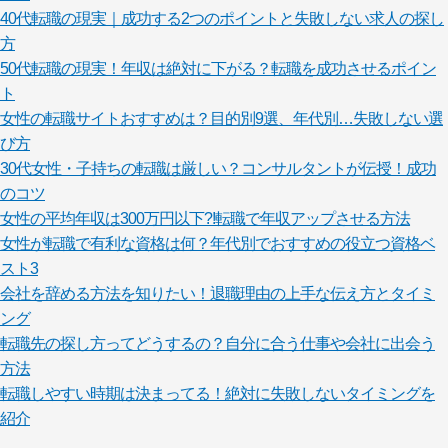
40代転職の現実｜成功する2つのポイントと失敗しない求人の探し
方
50代転職の現実！年収は絶対に下がる？転職を成功させるポイン
ト
女性の転職サイトおすすめは？目的別9選、年代別…失敗しない選
び方
30代女性・子持ちの転職は厳しい？コンサルタントが伝授！成功
のコツ
女性の平均年収は300万円以下?!転職で年収アップさせる方法
女性が転職で有利な資格は何？年代別でおすすめの役立つ資格ベ
スト3
会社を辞める方法を知りたい！退職理由の上手な伝え方とタイミ
ング
転職先の探し方ってどうするの？自分に合う仕事や会社に出会う
方法
転職しやすい時期は決まってる！絶対に失敗しないタイミングを
紹介