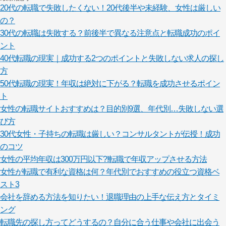
20代の転職で失敗したくない！20代後半や未経験、女性は厳しい
の？
30代の転職は失敗する？前後半で異なる注意点と転職成功のポイ
ント
40代転職の現実｜成功する2つのポイントと失敗しない求人の探し
方
50代転職の現実！年収は絶対に下がる？転職を成功させるポイン
ト
女性の転職サイトおすすめは？目的別9選、年代別…失敗しない選
び方
30代女性・子持ちの転職は厳しい？コンサルタントが伝授！成功
のコツ
女性の平均年収は300万円以下?!転職で年収アップさせる方法
女性が転職で有利な資格は何？年代別でおすすめの役立つ資格ベ
スト3
会社を辞める方法を知りたい！退職理由の上手な伝え方とタイミ
ング
転職先の探し方ってどうするの？自分に合う仕事や会社に出会う