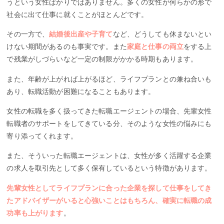
うという女性ばかりではありません。多くの女性が何らかの形で
社会に出て仕事に就くことがほとんどです。
その一方で、
結婚後出産や子育て
など、どうしても休まないとい
けない期間があるのも事実です。また
家庭と仕事の両立
をする上
で残業がしづらいなど一定の制限がかかる時期もあります。
また、年齢が上がれば上がるほど、ライフプランとの兼ね合いも
あり、転職活動が困難になることもあります。
女性の転職を多く扱ってきた転職エージェントの場合、先輩女性
転職者のサポートをしてきている分、そのような女性の悩みにも
寄り添ってくれます。
また、そういった転職エージェントは、女性が多く活躍する企業
の求人を取引先として多く保有しているという特徴があります。
先輩女性としてライフプランに合った企業を探して仕事をしてき
たアドバイザーがいると心強いことはもちろん、確実に転職の成
功率も上がります
。