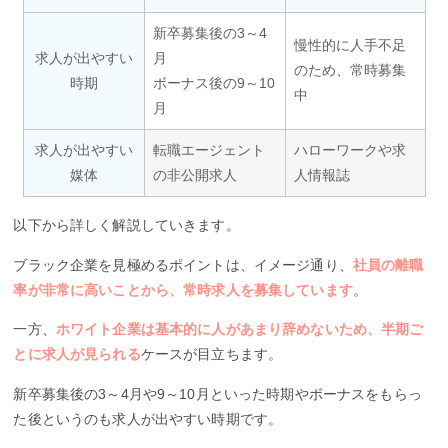
新卒募集後の3～4
慢性的に人手不足
求人が出やすい
月
のため、常時募集
時期
ボーナス後の9～10
中
月
求人が出やすい
転職エージェント
ハローワークや求
媒体
の非公開求人
人情報誌
以下から詳しく解説していきます。
ブラック企業を見極めるポイントは、イメージ通り、
社員の離職
率が非常に高いことから、常時求人を募集しています
。
一方、
ホワイト企業は基本的に人があまり辞めないため、半期ご
とに求人が見られる
ケースが目立ちます。
新卒募集後の3～4月や9～10月といった時期やボーナスをもらっ
た後というのも求人が出やすい時期です。