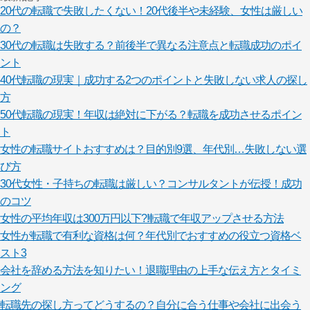
20代の転職で失敗したくない！20代後半や未経験、女性は厳しい
の？
30代の転職は失敗する？前後半で異なる注意点と転職成功のポイ
ント
40代転職の現実｜成功する2つのポイントと失敗しない求人の探し
方
50代転職の現実！年収は絶対に下がる？転職を成功させるポイン
ト
女性の転職サイトおすすめは？目的別9選、年代別…失敗しない選
び方
30代女性・子持ちの転職は厳しい？コンサルタントが伝授！成功
のコツ
女性の平均年収は300万円以下?!転職で年収アップさせる方法
女性が転職で有利な資格は何？年代別でおすすめの役立つ資格ベ
スト3
会社を辞める方法を知りたい！退職理由の上手な伝え方とタイミ
ング
転職先の探し方ってどうするの？自分に合う仕事や会社に出会う