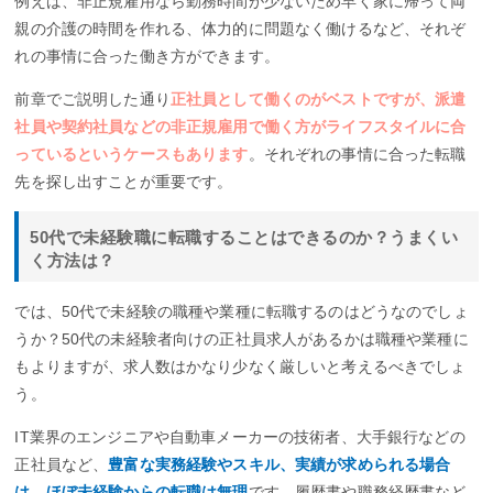
例えば、非正規雇用なら勤務時間が少ないため早く家に帰って両
親の介護の時間を作れる、体力的に問題なく働けるなど、それぞ
れの事情に合った働き方ができます。
前章でご説明した通り
正社員として働くのがベストですが、派遣
社員や契約社員などの非正規雇用で働く方がライフスタイルに合
っているというケースもあります
。それぞれの事情に合った転職
先を探し出すことが重要です。
50代で未経験職に転職することはできるのか？うまくい
く方法は？
では、50代で未経験の職種や業種に転職するのはどうなのでしょ
うか？50代の未経験者向けの正社員求人があるかは職種や業種に
もよりますが、求人数はかなり少なく厳しいと考えるべきでしょ
う。
IT業界のエンジニアや自動車メーカーの技術者、大手銀行などの
正社員など、
豊富な実務経験やスキル、実績が求められる場合
は、ほぼ未経験からの転職は無理
です。履歴書や職務経歴書など