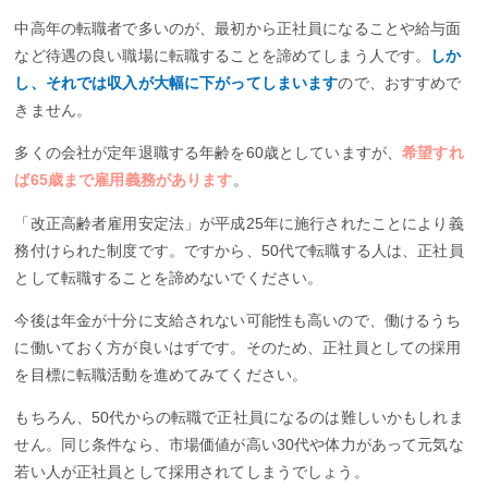
中高年の転職者で多いのが、最初から正社員になることや給与面
など待遇の良い職場に転職することを諦めてしまう人です。
しか
し、それでは収入が大幅に下がってしまいます
ので、おすすめで
きません。
多くの会社が定年退職する年齢を60歳としていますが、
希望すれ
ば65歳まで雇用義務があります
。
「改正高齢者雇用安定法」が平成25年に施行されたことにより義
務付けられた制度です。ですから、50代で転職する人は、正社員
として転職することを諦めないでください。
今後は年金が十分に支給されない可能性も高いので、働けるうち
に働いておく方が良いはずです。そのため、正社員としての採用
を目標に転職活動を進めてみてください。
もちろん、50代からの転職で正社員になるのは難しいかもしれま
せん。同じ条件なら、市場価値が高い30代や体力があって元気な
若い人が正社員として採用されてしまうでしょう。