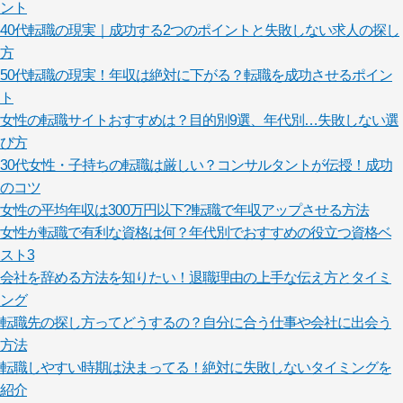
ント
40代転職の現実｜成功する2つのポイントと失敗しない求人の探し
方
50代転職の現実！年収は絶対に下がる？転職を成功させるポイン
ト
女性の転職サイトおすすめは？目的別9選、年代別…失敗しない選
び方
30代女性・子持ちの転職は厳しい？コンサルタントが伝授！成功
のコツ
女性の平均年収は300万円以下?!転職で年収アップさせる方法
女性が転職で有利な資格は何？年代別でおすすめの役立つ資格ベ
スト3
会社を辞める方法を知りたい！退職理由の上手な伝え方とタイミ
ング
転職先の探し方ってどうするの？自分に合う仕事や会社に出会う
方法
転職しやすい時期は決まってる！絶対に失敗しないタイミングを
紹介