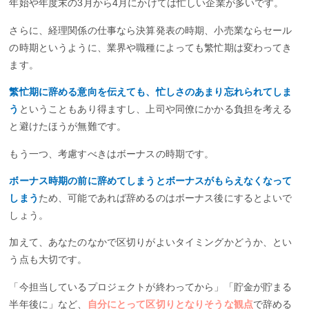
年始や年度末の3月から4月にかけては忙しい企業が多いです。
さらに、経理関係の仕事なら決算発表の時期、小売業ならセール
の時期というように、業界や職種によっても繁忙期は変わってき
ます。
繁忙期に辞める意向を伝えても、忙しさのあまり忘れられてしま
う
ということもあり得ますし、上司や同僚にかかる負担を考える
と避けたほうが無難です。
もう一つ、考慮すべきはボーナスの時期です。
ボーナス時期の前に辞めてしまうとボーナスがもらえなくなって
しまう
ため、可能であれば辞めるのはボーナス後にするとよいで
しょう。
加えて、あなたのなかで区切りがよいタイミングかどうか、とい
う点も大切です。
「今担当しているプロジェクトが終わってから」「貯金が貯まる
半年後に」など、
自分にとって区切りとなりそうな観点
で辞める