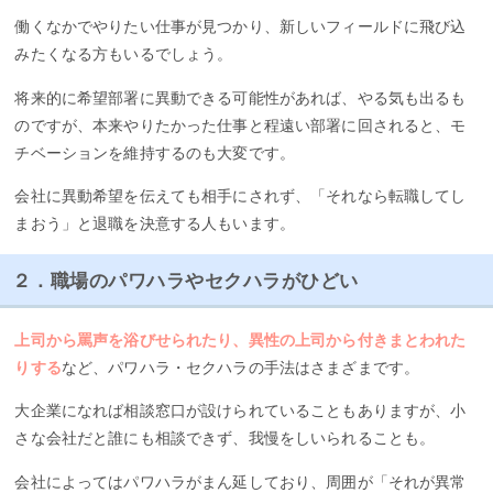
働くなかでやりたい仕事が見つかり、新しいフィールドに飛び込
みたくなる方もいるでしょう。
将来的に希望部署に異動できる可能性があれば、やる気も出るも
のですが、本来やりたかった仕事と程遠い部署に回されると、モ
チベーションを維持するのも大変です。
会社に異動希望を伝えても相手にされず、「それなら転職してし
まおう」と退職を決意する人もいます。
２．職場のパワハラやセクハラがひどい
上司から罵声を浴びせられたり、異性の上司から付きまとわれた
りする
など、パワハラ・セクハラの手法はさまざまです。
大企業になれば相談窓口が設けられていることもありますが、小
さな会社だと誰にも相談できず、我慢をしいられることも。
会社によってはパワハラがまん延しており、周囲が「それが異常