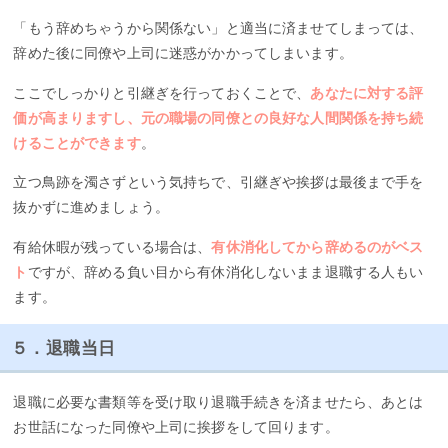
「もう辞めちゃうから関係ない」と適当に済ませてしまっては、
辞めた後に同僚や上司に迷惑がかかってしまいます。
ここでしっかりと引継ぎを行っておくことで、
あなたに対する評
価が高まりますし、元の職場の同僚との良好な人間関係を持ち続
けることができます
。
立つ鳥跡を濁さずという気持ちで、引継ぎや挨拶は最後まで手を
抜かずに進めましょう。
有給休暇が残っている場合は、
有休消化してから辞めるのがベス
ト
ですが、辞める負い目から有休消化しないまま退職する人もい
ます。
５．退職当日
退職に必要な書類等を受け取り退職手続きを済ませたら、あとは
お世話になった同僚や上司に挨拶をして回ります。