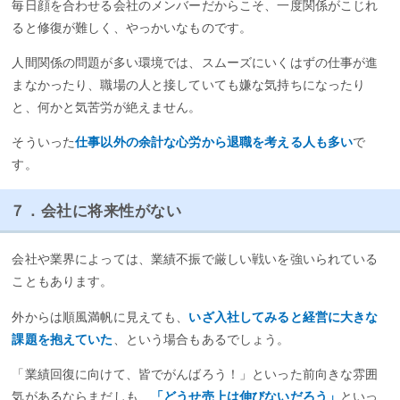
毎日顔を合わせる会社のメンバーだからこそ、一度関係がこじれ
ると修復が難しく、やっかいなものです。
人間関係の問題が多い環境では、スムーズにいくはずの仕事が進
まなかったり、職場の人と接していても嫌な気持ちになったり
と、何かと気苦労が絶えません。
そういった
仕事以外の余計な心労から退職を考える人も多い
で
す。
７．会社に将来性がない
会社や業界によっては、業績不振で厳しい戦いを強いられている
こともあります。
外からは順風満帆に見えても、
いざ入社してみると経営に大きな
課題を抱えていた
、という場合もあるでしょう。
「業績回復に向けて、皆でがんばろう！」といった前向きな雰囲
気があるならまだしも、
「どうせ売上は伸びないだろう」
といっ