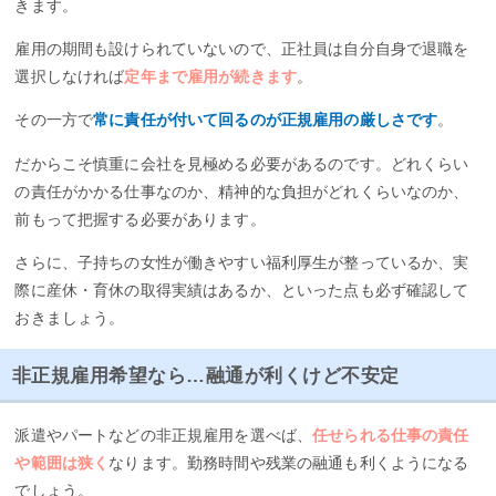
きます。
雇用の期間も設けられていないので、正社員は自分自身で退職を
選択しなければ
定年まで雇用が続きます
。
その一方で
常に責任が付いて回るのが正規雇用の厳しさです
。
だからこそ慎重に会社を見極める必要があるのです。どれくらい
の責任がかかる仕事なのか、精神的な負担がどれくらいなのか、
前もって把握する必要があります。
さらに、子持ちの女性が働きやすい福利厚生が整っているか、実
際に産休・育休の取得実績はあるか、といった点も必ず確認して
おきましょう。
非正規雇用希望なら…融通が利くけど不安定
派遣やパートなどの非正規雇用を選べば、
任せられる仕事の責任
や範囲は狭く
なります。勤務時間や残業の融通も利くようになる
でしょう。