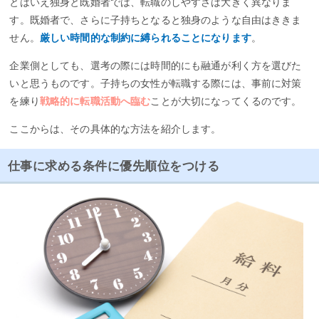
とはいえ独身と既婚者では、転職のしやすさは大きく異なりま
す。既婚者で、さらに子持ちとなると独身のような自由はききま
リクルートエージェントは求人数が多く、職種や業種に特化
せん。
厳しい時間的な制約に縛られることになります
。
していないので、具体的に希望職種や業種が決まっていなく
ても気軽に相談できますよ
企業側としても、選考の際には時間的にも融通が利く方を選びた
いと思うものです。子持ちの女性が転職する際には、事前に対策
＊
リクルートエージェントの詳しい評判をチェックする。
を練り
戦略的に転職活動へ臨む
ことが大切になってくるのです。
ここからは、その具体的な方法を紹介します。
公式ページをみる
［PR］
仕事に求める条件に優先順位をつける
とじる