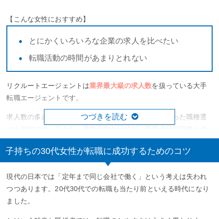
【こんな女性におすすめ】
とにかくいろいろな企業の求人を比べたい
転職活動の時間があまりとれない
リクルートエージェントは
業界最大級の求人数
を扱っている大手
転職エージェントです。
つづきを読む
求人数の多さから扱っている職種も多く、働き方に合った職種選
びも可能です。ままた、書類添削だけでなく面接の日程調整も代
行してもらえます。
子持ちの30代女性が転職に成功するためのコツ
さらに、リクルートエージェント独自のサービスである
Agent
Reportはキャリアアドバイザーからみた企業情報をまとめている
現代の日本では「定年まで同じ会社で働く」という考えは失われ
ので、企業選びにも役立ちます。
つつあります。20代30代での転職も当たり前といえる時代になり
ました。