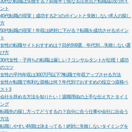
30代の転職は失敗する？前後半で異なる注意点と転職成功のポイ
ント
40代転職の現実｜成功する2つのポイントと失敗しない求人の探し
方
50代転職の現実！年収は絶対に下がる？転職を成功させるポイン
ト
女性の転職サイトおすすめは？目的別9選、年代別…失敗しない選
び方
30代女性・子持ちの転職は厳しい？コンサルタントが伝授！成功
のコツ
女性の平均年収は300万円以下?!転職で年収アップさせる方法
女性が転職で有利な資格は何？年代別でおすすめの役立つ資格ベ
スト3
会社を辞める方法を知りたい！退職理由の上手な伝え方とタイミ
ング
転職先の探し方ってどうするの？自分に合う仕事や会社に出会う
方法
転職しやすい時期は決まってる！絶対に失敗しないタイミングを