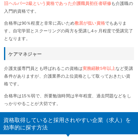
旧ヘルパー2級という資格であった介護職員初任者研修
も介護職の
入門的資格です。
合格率は90％程度と非常に高いため
敷居が低い資格
でもありま
す。自宅学習とスクーリングの両方を受講し4ヶ月程度で受講完了
となります。
ケアマネジャー
介護支援専門員とも呼ばれるこの資格は
実務経験5年以上
など受講
条件がありますが、介護業界の上位資格として取っておきたい資
格です。
合格率は15％弱で、所要勉強時間は半年程度、過去問題などをし
っかりやることが大切です。
資格取得していると採用されやすい企業（求人）を
効率的に探す方法