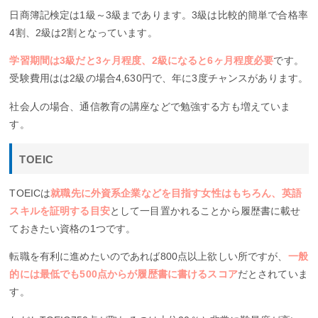
日商簿記検定は1級～3級まであります。3級は比較的簡単で合格率
4割、2級は2割となっています。
学習期間は3級だと3ヶ月程度、2級になると6ヶ月程度必要
です。
受験費用はは2級の場合4,630円で、年に3度チャンスがあります。
社会人の場合、通信教育の講座などで勉強する方も増えていま
す。
TOEIC
TOEICは
就職先に外資系企業などを目指す女性はもちろん、英語
スキルを証明する目安
として一目置かれることから履歴書に載せ
ておきたい資格の1つです。
転職を有利に進めたいのであれば800点以上欲しい所ですが、
一般
的には最低でも500点からが履歴書に書けるスコア
だとされていま
す。