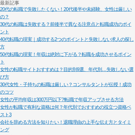
最新記事
20代の転職で失敗したくない！20代後半や未経験、女性は厳しい
の？
30代の転職は失敗する？前後半で異なる注意点と転職成功のポイ
ント
40代転職の現実｜成功する2つのポイントと失敗しない求人の探し
方
50代転職の現実！年収は絶対に下がる？転職を成功させるポイン
ト
女性の転職サイトおすすめは？目的別9選、年代別…失敗しない選
び方
30代女性・子持ちの転職は厳しい？コンサルタントが伝授！成功
のコツ
女性の平均年収は300万円以下?!転職で年収アップさせる方法
女性が転職で有利な資格は何？年代別でおすすめの役立つ資格ベ
スト3
会社を辞める方法を知りたい！退職理由の上手な伝え方とタイミ
ング