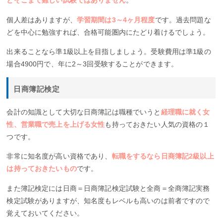
とそこまで難しい試験ではありません
。
個人差はありますが、
学習期間は3～4ヶ月程度
です。過去問題な
どを中心に勉強すれば、合格可能圏内にたどり着けるでしょう。
出来ることなら準1級以上を目指しましょう。受験費用は準1級の
場合4900円で、年に2～3回受験することができます。
日商簿記検定
会計の知識として大切な日商簿記は職種でいうと
経理職に就く女
性、営業職で売上を上げる女性
も持っておきたい人気の資格の１
つです。
非常に知名度が高い資格であり、
転職をするなら日商簿記2級以上
は持っておきたいもの
です。
また簿記検定には日商＝日商簿記検定試験と全商＝全商簿記実務
検定試験がありますが、知名度もレベルも高いのは前者ですので
覚えておいてください。